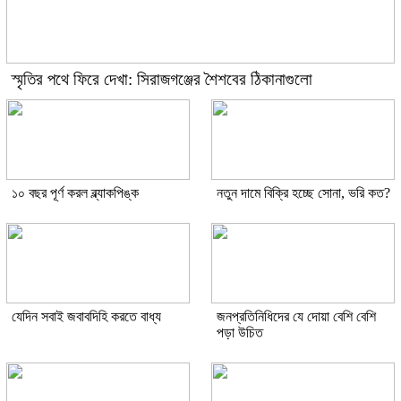
স্মৃতির পথে ফিরে দেখা: সিরাজগঞ্জের শৈশবের ঠিকানাগুলো
১০ বছর পূর্ণ করল ব্ল্যাকপিঙ্ক
নতুন দামে বিক্রি হচ্ছে সোনা, ভরি কত?
যেদিন সবাই জবাবদিহি করতে বাধ্য
জনপ্রতিনিধিদের যে দোয়া বেশি বেশি
পড়া উচিত