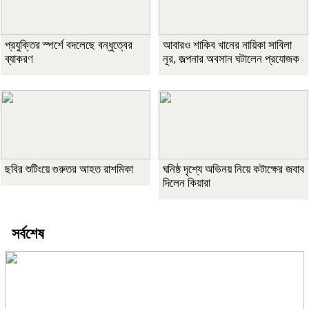
প্রযুক্তির স্পর্শে বদলেছে বন্ধুত্বের
আবারও শাকিব খানের নায়িকা সাবিলা
ব্যাকরণ
নূর, জল্পনার অবসান ঘটালেন প্রযোজক
ছবির শুটিংয়ে গুরুতর আহত রাশমিকা
ঘনিষ্ঠ দৃশ্যে অভিনয় নিয়ে কটাক্ষের জবাব
দিলেন কিয়ারা
সর্বশেষ