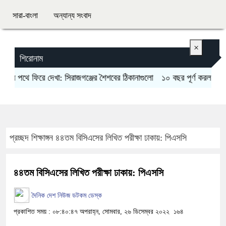
সারা-বাংলা
অন্যান্য সংবাদ
×
শিরোনাম
ে ফিরে দেখা: সিরাজগঞ্জের শৈশবের ঠিকানাগুলো
১০ বছর পূর্ণ করল ব্ল্যাকপিঙ্ক
ন
প্রচ্ছদ
শিক্ষাঙ্গন
৪৪তম বিসিএসের লিখিত পরীক্ষা ঢাকায়: পিএসসি
৪৪তম বিসিএসের লিখিত পরীক্ষা ঢাকায়: পিএসসি
দৈনিক দেশ নিউজ ডটকম ডেস্ক
প্রকাশিত সময় : ০৮:৪০:৪৭ অপরাহ্ন, সোমবার, ২৬ ডিসেম্বর ২০২২
১৬৪