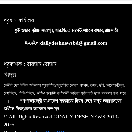
প্রধান কার্যালয়
ফুট ওভার ব্রীজ সংলগ্ন,আর.ডি.এ মার্কেট,সাহেব বাজার,রাজশাহী
ই-মেইল:dailydeshnewsbd@gmail.com
প্রকাশক : রায়হান রোহান
বিঃদ্রঃ
ডেইলি দেশ নিউজ ডটকম’র প্রকাশিত/প্রচারিত কোনো সংবাদ, তথ্য, ছবি, আলোকচিত্র,
রেখাচিত্র, ভিডিওচিত্র, অডিও কনটেন্ট কপিরাইট আইনে পূর্বানুমতি ছাড়া ব্যবহার করা যাবে
না।
গণপ্রজাতন্ত্রী বাংলাদেশ সরকারের নিয়ম মেনে তথ্য মন্ত্রণালয়ের
অধীনে নিবন্ধনের আবেদন সম্পন্ন
© All Rights Reserved ©DAILY DESH NEWS 2019-
2026