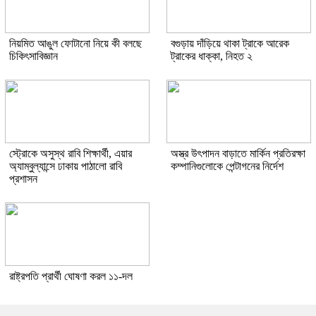
নিয়মিত আঙুল ফোটানো নিয়ে কী বলছে
বগুড়ায় দাঁড়িয়ে থাকা ট্রাকে আরেক
চিকিৎসাবিজ্ঞান
ট্রাকের ধাক্কা, নিহত ২
স্ট্রোকে অসুস্থ রাবি শিক্ষার্থী, এয়ার
অস্ত্র উৎপাদন বাড়াতে মার্কিন প্রতিরক্ষা
অ্যাম্বুল্যান্সে ঢাকায় পাঠালো রাবি
কম্পানিগুলোকে পেন্টাগনের নির্দেশ
প্রশাসন
রাষ্ট্রপতি প্রার্থী ঘোষণা করল ১১-দল