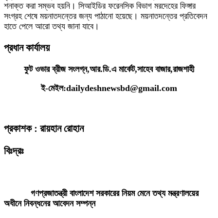
শনাক্ত করা সম্ভব হয়নি। সিআইডির ফরেনসিক বিভাগ মরদেহের ফিঙ্গার
সংগ্রহ শেষে ময়নাতদন্তের জন্য পাঠানো হয়েছে। ময়নাতদন্তের প্রতিবেদন
হাতে পেলে আরো তথ্য জানা যাবে।
প্রধান কার্যালয়
ফুট ওভার ব্রীজ সংলগ্ন,আর.ডি.এ মার্কেট,সাহেব বাজার,রাজশাহী
ই-মেইল:dailydeshnewsbd@gmail.com
প্রকাশক : রায়হান রোহান
বিঃদ্রঃ
ডেইলি দেশ নিউজ ডটকম’র প্রকাশিত/প্রচারিত কোনো সংবাদ, তথ্য, ছবি, আলোকচিত্র,
রেখাচিত্র, ভিডিওচিত্র, অডিও কনটেন্ট কপিরাইট আইনে পূর্বানুমতি ছাড়া ব্যবহার করা যাবে
না।
গণপ্রজাতন্ত্রী বাংলাদেশ সরকারের নিয়ম মেনে তথ্য মন্ত্রণালয়ের
অধীনে নিবন্ধনের আবেদন সম্পন্ন