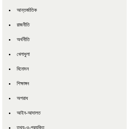
আন্তর্জাতিক
রাজনীতি
অর্থনীতি
খেলাধুলা
বিনোদন
শিক্ষাঙ্গন
অপরাধ
আইন-আদালত
তথ্য-ও-প্রযুক্তি