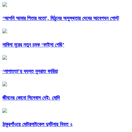
‘আপনি আমার পিতার মতো’, মিঠুনের অসুস্থতায় দেবের আবেগঘন পোস্ট
সাবিলা নূরের নতুন চমক ‘ফাইসা গেছি’
‘লাপাত্তা’য় ব্যস্ত নুসরাত ফারিয়া
জীবনের কোনো সিলেবাস নেই: মোদি
ঠাকুরগাঁওয়ে মোটরসাইকেল দুর্ঘটনায় নিহত ২