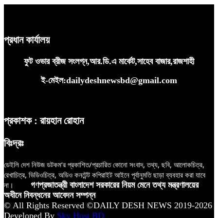
প্রধান কার্যালয়
ফুট ওভার ব্রীজ সংলগ্ন,আর.ডি.এ মার্কেট,সাহেব বাজার,রাজশাহী
ই-মেইল:dailydeshnewsbd@gmail.com
প্রকাশক : রায়হান রোহান
বিঃদ্রঃ
ডেইলি দেশ নিউজ ডটকম’র প্রকাশিত/প্রচারিত কোনো সংবাদ, তথ্য, ছবি, আলোকচিত্র,
রেখাচিত্র, ভিডিওচিত্র, অডিও কনটেন্ট কপিরাইট আইনে পূর্বানুমতি ছাড়া ব্যবহার করা যাবে
না।
গণপ্রজাতন্ত্রী বাংলাদেশ সরকারের নিয়ম মেনে তথ্য মন্ত্রণালয়ের
অধীনে নিবন্ধনের আবেদন সম্পন্ন
© All Rights Reserved ©DAILY DESH NEWS 2019-2026
Developed By
Sky Host BD