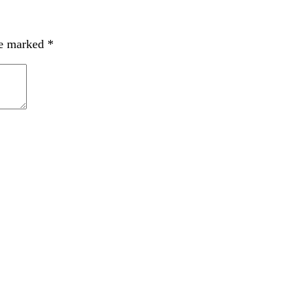
re marked
*