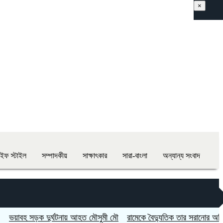
×
াইফ স্টাইল
সম্পাদকীয়
সাক্ষাৎকার
সারা-বাংলা
অন্যান্য সংবাদ
 সড়ক দুর্ঘটনায় আহত মৌসুমী মৌ
রামেকে বৈদ্যুতিক তার সরানোর অভিযোগ, ম