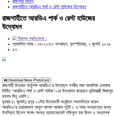
রাজশাহী বিভাগ
রাজশাহীতে আরডিএ পার্ক ও রেস্ট হাউজের উদ্বোধন
রাজশাহীতে আরডিএ পার্ক ও রেস্ট হাউজের
উদ্বোধন
নিজস্ব প্রতিবেদক :
প্রকাশিত সময় : ০৬:২২:৪০ অপরাহ্ন, বৃহস্পতিবার, ২ জুলাই ২০২৬
৫৩
📸 Download News PhotoCard
রাজশাহী উন্নয়ন কর্তৃপক্ষ আরডিএ’র উদ্যোগে নগরীর পদ্মা আবাসিক এলাকায়
নির্মিত ‘আরডিএ পার্ক ও রেস্ট হাউজ’-এর উদ্বোধন করেছেন ভূমিমন্ত্রী মিজানুর
রহমান মিনু এমপি।
বুধবার (১ জুলাই) দুপুর ১২টায় উদ্বোধনী অনুষ্ঠানে সভাপতিত্ব করেন
আরডিএ’র চেয়ারম্যান আবুল কালাম আজাদ সুইট। এ সময় অন্যান্যের মধ্যে
উপস্থিত ছিলেন সংসদ সদস্য অ্যাডভোকেট শফিকুল হক মিলন ও অধ্যাপক