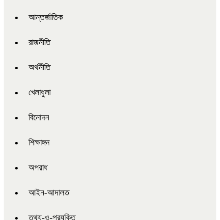
আন্তর্জাতিক
রাজনীতি
অর্থনীতি
খেলাধুলা
বিনোদন
শিক্ষাঙ্গন
অপরাধ
আইন-আদালত
তথ্য-ও-প্রযুক্তি