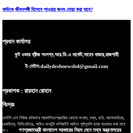
কাউকে জীবনসঙ্গী হিসেবে পাওয়ার জন্য দোয়া করা যাবে?
প্রধান কার্যালয়
ফুট ওভার ব্রীজ সংলগ্ন,আর.ডি.এ মার্কেট,সাহেব বাজার,রাজশাহী
ই-মেইল:dailydeshnewsbd@gmail.com
প্রকাশক : রায়হান রোহান
বিঃদ্রঃ
ডেইলি দেশ নিউজ ডটকম’র প্রকাশিত/প্রচারিত কোনো সংবাদ, তথ্য, ছবি, আলোকচিত্র,
রেখাচিত্র, ভিডিওচিত্র, অডিও কনটেন্ট কপিরাইট আইনে পূর্বানুমতি ছাড়া ব্যবহার করা যাবে
না।
গণপ্রজাতন্ত্রী বাংলাদেশ সরকারের নিয়ম মেনে তথ্য মন্ত্রণালয়ের