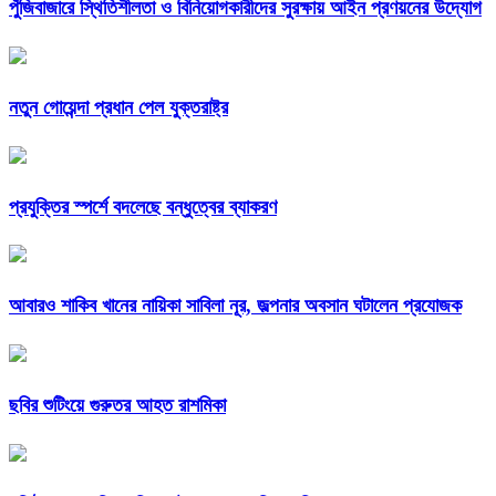
পুঁজিবাজারে স্থিতিশীলতা ও বিনিয়োগকারীদের সুরক্ষায় আইন প্রণয়নের উদ্যোগ
নতুন গোয়েন্দা প্রধান পেল যুক্তরাষ্ট্র
প্রযুক্তির স্পর্শে বদলেছে বন্ধুত্বের ব্যাকরণ
আবারও শাকিব খানের নায়িকা সাবিলা নূর, জল্পনার অবসান ঘটালেন প্রযোজক
ছবির শুটিংয়ে গুরুতর আহত রাশমিকা