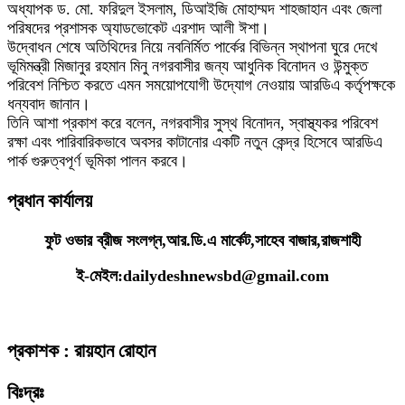
অধ্যাপক ড. মো. ফরিদুল ইসলাম, ডিআইজি মোহাম্মদ শাহজাহান এবং জেলা
পরিষদের প্রশাসক অ্যাডভোকেট এরশাদ আলী ঈশা।
উদ্বোধন শেষে অতিথিদের নিয়ে নবনির্মিত পার্কের বিভিন্ন স্থাপনা ঘুরে দেখে
ভূমিমন্ত্রী মিজানুর রহমান মিনু নগরবাসীর জন্য আধুনিক বিনোদন ও উন্মুক্ত
পরিবেশ নিশ্চিত করতে এমন সময়োপযোগী উদ্যোগ নেওয়ায় আরডিএ কর্তৃপক্ষকে
ধন্যবাদ জানান।
তিনি আশা প্রকাশ করে বলেন, নগরবাসীর সুস্থ বিনোদন, স্বাস্থ্যকর পরিবেশ
রক্ষা এবং পারিবারিকভাবে অবসর কাটানোর একটি নতুন কেন্দ্র হিসেবে আরডিএ
পার্ক গুরুত্বপূর্ণ ভূমিকা পালন করবে।
প্রধান কার্যালয়
ফুট ওভার ব্রীজ সংলগ্ন,আর.ডি.এ মার্কেট,সাহেব বাজার,রাজশাহী
ই-মেইল:dailydeshnewsbd@gmail.com
প্রকাশক : রায়হান রোহান
বিঃদ্রঃ