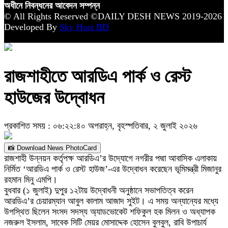
অধীনে নিবন্ধনের আবেদন সম্পন্ন
© All Rights Reserved ©DAILY DESH NEWS 2019-2026
Developed By
Sky Host BD
রাজশাহীতে আরডিএ পার্ক ও রেস্ট
হাউজের উদ্বোধন
প্রকাশিত সময় : ০৬:২২:৪০ অপরাহ্ন, বৃহস্পতিবার, ২ জুলাই ২০২৬
📸 Download News PhotoCard
রাজশাহী উন্নয়ন কর্তৃপক্ষ আরডিএ’র উদ্যোগে নগরীর পদ্মা আবাসিক এলাকায়
নির্মিত ‘আরডিএ পার্ক ও রেস্ট হাউজ’-এর উদ্বোধন করেছেন ভূমিমন্ত্রী মিজানুর
রহমান মিনু এমপি।
বুধবার (১ জুলাই) দুপুর ১২টায় উদ্বোধনী অনুষ্ঠানে সভাপতিত্ব করেন
আরডিএ’র চেয়ারম্যান আবুল কালাম আজাদ সুইট। এ সময় অন্যান্যের মধ্যে
উপস্থিত ছিলেন সংসদ সদস্য অ্যাডভোকেট শফিকুল হক মিলন ও অধ্যাপক
নজরুল ইসলাম, সাবেক সিটি মেয়র মোসাদ্দেক হোসেন বুলবুল, রাবি উপাচার্য