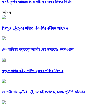
ঘনিষ্ঠ দৃশ্যে অভিনয় নিয়ে কটাক্ষের জবাব দিলেন কিয়ারা
সর্বশেষ
মিরপুরে দুর্বৃত্তের গুলিতে বিএনপির কর্মীসহ আহত ২
শেখ হাসিনার বক্তব্যে সমর্থন নেই ভারতের: জয়সওয়াল
দুলুকে গুলির চেষ্টা, আটক যুবকের পরিচয় মিলেছে
ওসমানীনগর দুর্ঘটনা: দুই চালকই পলাতক, চলছে পুলিশি অভিযান