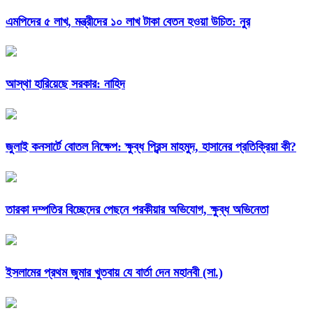
এমপিদের ৫ লাখ, মন্ত্রীদের ১০ লাখ টাকা বেতন হওয়া উচিত: নুর
আস্থা হারিয়েছে সরকার: নাহিদ
জুলাই কনসার্টে বোতল নিক্ষেপ: ক্ষুব্ধ প্রিন্স মাহমুদ, হাসানের প্রতিক্রিয়া কী?
তারকা দম্পতির বিচ্ছেদের পেছনে পরকীয়ার অভিযোগ, ক্ষুব্ধ অভিনেতা
ইসলামের প্রথম জুমার খুতবায় যে বার্তা দেন মহানবী (সা.)