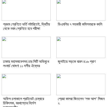
প্রথম শ্রেণিতে ভর্তি লটারিতেই, দ্বিতীয়
ডিএমপির ৭ সহকারী কমিশনারকে বদলি
থেকে নবম শ্রেণিতে হবে পরীক্ষা
ঢাকায় মহাসমাবেশসহ চার সিটি অভিমুখে
জুলাইয়ে সড়কে ঝরল ৪১৬ প্রাণ
লংমার্চ ঘোষণা ১১ দলীয় ঐক্যের
অফিস চলাকালে প্রাইভেট চেম্বারে
শ্রেয়া কালরা জিতলেন ‘লক আপ’ সিজন
চিকিৎসক, বরখাস্তের নির্দেশ
২