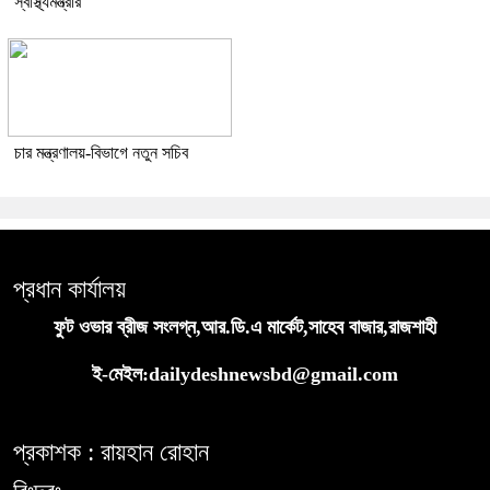
স্বাস্থ্যমন্ত্রীর
চার মন্ত্রণালয়-বিভাগে নতুন সচিব
প্রধান কার্যালয়
ফুট ওভার ব্রীজ সংলগ্ন,আর.ডি.এ মার্কেট,সাহেব বাজার,রাজশাহী
ই-মেইল:dailydeshnewsbd@gmail.com
প্রকাশক : রায়হান রোহান