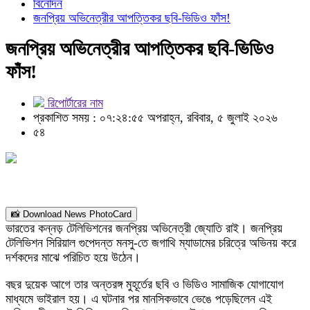
বিনোদন
জনপ্রিয় অভিনেত্রীর আপত্তিকর ছবি-ভিডিও ফাঁস!
জনপ্রিয় অভিনেত্রীর আপত্তিকর ছবি-ভিডিও
ফাঁস!
রিপোর্টারের নাম
প্রকাশিত সময় : ০৭:২৪:৫৫ অপরাহ্ন, রবিবার, ৫ জুলাই ২০২৬
৫৪
📸 Download News PhotoCard
ভারতের কন্নড় টেলিভিশনের জনপ্রিয় অভিনেত্রী জ্যোতি রাই। জনপ্রিয়
টেলিভিশন সিরিয়াল গুপেদন্ত মনসু-তে জগাথি ম্যাডামের চরিত্রে অভিনয় করে
দর্শকদের মাঝে পরিচিত হয়ে উঠেন।
বছর দুয়েক আগে তার অন্তরঙ্গ মুহূর্তের ছবি ও ভিডিও সামাজিক যোগাযোগ
মাধ্যমে ভাইরাল হয়। এ ঘটনার পর মানসিকভাবে ভেঙে পড়েছিলেন এই