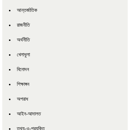
আন্তর্জাতিক
রাজনীতি
অর্থনীতি
খেলাধুলা
বিনোদন
শিক্ষাঙ্গন
অপরাধ
আইন-আদালত
তথ্য-ও-প্রযুক্তি