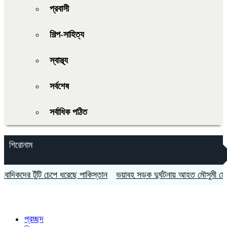
প্রবাসী
শিল্প-সাহিত্য
স্বাস্থ্য
সর্বশেষ
সর্বাধিক পঠিত
শিরোনাম
কদের টুঁটি চেপে ধরেছে পাকিস্তান
ভয়াবহ সড়ক দুর্ঘটনায় আহত মৌসুমী মৌ
রা
প্রচ্ছদ