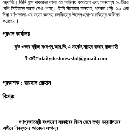
জ্যোতি। তিনি বন্দে বারতাভা কালা-তে অভিনয় করেছেন এবং অন্যান্য ২০টিরও
বেশি সিরিয়ালে তাকে দেখা গেছে। তিনি সীতারাম কল্যাণ, গন্ধদা গুড়ি, ৯৯ এবং
দিয়া বর্ণপাতালা-এর মতো কন্নড় চলচ্চিত্রে উল্লেখযোগ্য চরিত্রে অভিনয়
করেছেন।
প্রধান কার্যালয়
ফুট ওভার ব্রীজ সংলগ্ন,আর.ডি.এ মার্কেট,সাহেব বাজার,রাজশাহী
ই-মেইল:dailydeshnewsbd@gmail.com
প্রকাশক : রায়হান রোহান
বিঃদ্রঃ
ডেইলি দেশ নিউজ ডটকম’র প্রকাশিত/প্রচারিত কোনো সংবাদ, তথ্য, ছবি, আলোকচিত্র,
রেখাচিত্র, ভিডিওচিত্র, অডিও কনটেন্ট কপিরাইট আইনে পূর্বানুমতি ছাড়া ব্যবহার করা যাবে
না।
গণপ্রজাতন্ত্রী বাংলাদেশ সরকারের নিয়ম মেনে তথ্য মন্ত্রণালয়ের
অধীনে নিবন্ধনের আবেদন সম্পন্ন