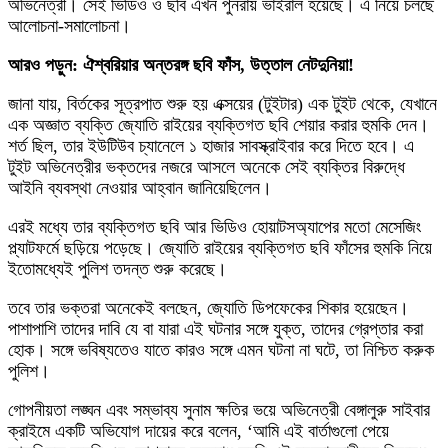
অভিনেত্রী। সেই ভিডিও ও ছবি এখন পুনরায় ভাইরাল হয়েছে। এ নিয়ে চলছে
আলোচনা-সমালোচনা।
আরও পড়ুন:
ঐশ্বরিয়ার অন্তরঙ্গ ছবি ফাঁস, উত্তাল নেটদুনিয়া!
জানা যায়, বির্তকের সূত্রপাত শুরু হয় এক্সয়ের (টুইটার) এক টুইট থেকে, যেখানে
এক অজ্ঞাত ব্যক্তি জ্যোতি রাইয়ের ব্যক্তিগত ছবি শেয়ার করার হুমকি দেন।
শর্ত ছিল, তার ইউটিউব চ্যানেলে ১ হাজার সাবস্ক্রাইবার করে দিতে হবে। এ
টুইট অভিনেত্রীর ভক্তদের নজরে আসলে অনেকে সেই ব্যক্তির বিরুদ্ধে
আইনি ব্যবস্থা নেওয়ার আহ্বান জানিয়েছিলেন।
এরই মধ্যে তার ব্যক্তিগত ছবি আর ভিডিও হোয়াটসঅ্যাপের মতো মেসেজিং
প্ল্যাটফর্মে ছড়িয়ে পড়েছে। জ্যোতি রাইয়ের ব্যক্তিগত ছবি ফাঁসের হুমকি নিয়ে
ইতোমধ্যেই পুলিশ তদন্ত শুরু করেছে।
তবে তার ভক্তরা অনেকেই বলছেন, জ্যোতি ডিপফেকের শিকার হয়েছেন।
পাশাপাশি তাদের দাবি যে বা যারা এই ঘটনার সঙ্গে যুক্ত, তাদের গ্রেপ্তার করা
হোক। সঙ্গে ভবিষ্যতেও যাতে কারও সঙ্গে এমন ঘটনা না ঘটে, তা নিশ্চিত করুক
পুলিশ।
গোপনীয়তা লঙ্ঘন এবং সম্ভাব্য সুনাম ক্ষতির ভয়ে অভিনেত্রী বেঙ্গালুরু সাইবার
ক্রাইমে একটি অভিযোগ দায়ের করে বলেন, ‘আমি এই বার্তাগুলো পেয়ে