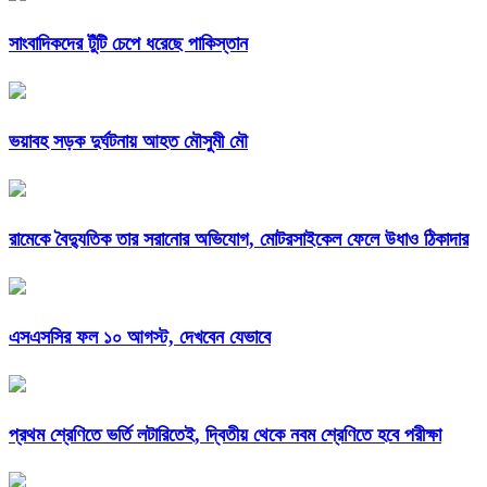
সাংবাদিকদের টুঁটি চেপে ধরেছে পাকিস্তান
ভয়াবহ সড়ক দুর্ঘটনায় আহত মৌসুমী মৌ
রামেকে বৈদ্যুতিক তার সরানোর অভিযোগ, মোটরসাইকেল ফেলে উধাও ঠিকাদার
এসএসসির ফল ১০ আগস্ট, দেখবেন যেভাবে
প্রথম শ্রেণিতে ভর্তি লটারিতেই, দ্বিতীয় থেকে নবম শ্রেণিতে হবে পরীক্ষা