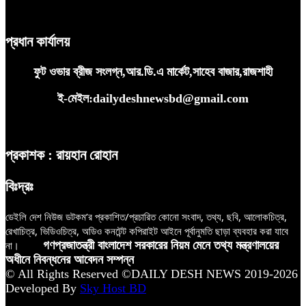
প্রধান কার্যালয়
ফুট ওভার ব্রীজ সংলগ্ন,আর.ডি.এ মার্কেট,সাহেব বাজার,রাজশাহী
ই-মেইল:dailydeshnewsbd@gmail.com
প্রকাশক : রায়হান রোহান
বিঃদ্রঃ
ডেইলি দেশ নিউজ ডটকম’র প্রকাশিত/প্রচারিত কোনো সংবাদ, তথ্য, ছবি, আলোকচিত্র,
রেখাচিত্র, ভিডিওচিত্র, অডিও কনটেন্ট কপিরাইট আইনে পূর্বানুমতি ছাড়া ব্যবহার করা যাবে
না।
গণপ্রজাতন্ত্রী বাংলাদেশ সরকারের নিয়ম মেনে তথ্য মন্ত্রণালয়ের
অধীনে নিবন্ধনের আবেদন সম্পন্ন
© All Rights Reserved ©DAILY DESH NEWS 2019-2026
Developed By
Sky Host BD