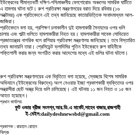
ইউক্রেনের সীমান্তবর্তী দক্ষিণ-পশ্চিমাঞ্চলীয় বেলগোরোড অঞ্চলের সামরিক ঘাটিতে
এ হামলার ঘটনা ঘটে। রুশ প্রতিরক্ষা মন্ত্রণালয়ের বরাত দিয়ে রবিবার (১৬
অক্টোবর) এক প্রতিবেদনে এই তথ্য জানিয়েছে কাতারভিত্তিক সংবাদমাধ্যম আল-
জাজিরা।
প্রতিবেদনে বলা হয়, প্রশিক্ষণ চলাকালীন দুই হামলাকারী সৈন্যদের ওপর গুলি
চালায় এবং পাল্টা গুলিতে হামলাকারীরা নিহত হয়। হামলাকারীরা সাবেক সোভিয়েত
প্রজাতন্ত্রের নাগরিক বলে রাশিয়ার প্রতিরক্ষা মন্ত্রণালয় জানিয়েছে। তবে বিস্তারিত
তথ্য জানায়নি তারা। প্রেসিডেন্ট ভ্লাদিমির পুতিন ইউক্রেনে রুশ বাহিনীকে
শক্তিশালী করার জন্য সংগঠিত করার আদেশের মধ্যে এই গুলির ঘটনা ঘটলো।
রুশ প্রতিরক্ষা মন্ত্রণালয়ের এক বিবৃতিতে বলা হয়েছে, স্বেচ্ছায় বিশেষ সামরিক
অভিযানে (ইউক্রেনের বিরুদ্ধে) অংশ নেওয়ার ইচ্ছা প্রকাশকারী ব্যক্তিদের ওপর
সন্ত্রাসীরা ছোট অস্ত্র দিয়ে গুলি চালিয়েছে। এই ঘটনায় ১১ জন নিহত ও ১৫ জন
আহত হয়েছেন।
প্রধান কার্যালয়
ফুট ওভার ব্রীজ সংলগ্ন,আর.ডি.এ মার্কেট,সাহেব বাজার,রাজশাহী
ই-মেইল:dailydeshnewsbd@gmail.com
প্রকাশক : রায়হান রোহান
বিঃদ্রঃ