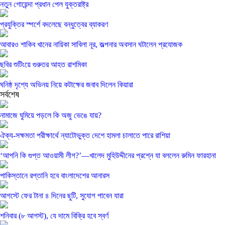
নতুন গোয়েন্দা প্রধান পেল যুক্তরাষ্ট্র
প্রযুক্তির স্পর্শে বদলেছে বন্ধুত্বের ব্যাকরণ
আবারও শাকিব খানের নায়িকা সাবিলা নূর, জল্পনার অবসান ঘটালেন প্রযোজক
ছবির শুটিংয়ে গুরুতর আহত রাশমিকা
ঘনিষ্ঠ দৃশ্যে অভিনয় নিয়ে কটাক্ষের জবাব দিলেন কিয়ারা
সর্বশেষ
নামাজে ঘুমিয়ে পড়লে কি অজু ভেঙে যায়?
ঐক্য-সক্ষমতা পরীক্ষার্থে ন্যাটোভুক্ত দেশে হামলা চালাতে পারে রাশিয়া
‘আপনি কি গুপ্ত আওয়ামী লীগ?’—খালেদ মুহিউদ্দীনের প্রশ্নে যা বললেন রুমিন ফারহানা
পাকিস্তানে রপ্তানি হবে বাংলাদেশের আনারস
আগস্টে ফের টানা ৪ দিনের ছুটি, সুযোগ পাবেন যারা
শনিবার (৮ আগস্ট), যে দামে বিক্রি হবে স্বর্ণ