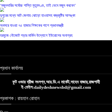
‘মজুদদারির সর্বোচ্চ শাস্তি মৃত্যুদণ্ড, তাই ভেবে মজুদ করবেন’
দুপুরের মধ্যে আট জেলায় ঝোড়ো হাওয়াসহ বজ্রবৃষ্টির আশঙ্কা
অবসরে যাওয়া ৭৫ হাজার শিক্ষকের পাশে প্রধানমন্ত্রী
হরমুজে নৌজোট গড়ার মার্কিন উদ্যোগে ইউরোপের অনাগ্রহ
প্রধান কার্যালয়
ফুট ওভার ব্রীজ সংলগ্ন,আর.ডি.এ মার্কেট,সাহেব বাজার,রাজশাহী
ই-মেইল:dailydeshnewsbd@gmail.com
প্রকাশক : রায়হান রোহান