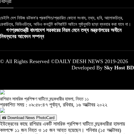
বিঃদ্রঃ
ডেইলি দেশ নিউজ ডটকম’র প্রকাশিত/প্রচারিত কোনো সংবাদ, তথ্য, ছবি, আলোকচিত্র,
রেখাচিত্র, ভিডিওচিত্র, অডিও কনটেন্ট কপিরাইট আইনে পূর্বানুমতি ছাড়া ব্যবহার করা যাবে না।
গণপ্রজাতন্ত্রী বাংলাদেশ সরকারের নিয়ম মেনে তথ্য মন্ত্রণালয়ের অধীনে
নিবন্ধনের আবেদন সম্পন্ন
© All Rights Reserved ©DAILY DESH NEWS 2019-2026
Developed By
Sky Host BD
রাশিয়ান সামরিক প্রশিক্ষণ ঘাটিতে বন্দুকধারীর হামলা, নিহত ১১
প্রকাশিত সময় : ০৯:৫৮:৪৭ পূর্বাহ্ন, রবিবার, ১৬ অক্টোবর ২০২২
📸 Download News PhotoCard
ইউক্রেনের কাছে রাশিয়ার একটি সামরিক প্রশিক্ষণ ঘাটিতে বন্দুকধারীরা হামলায়
কমপক্ষে ১১ জন নিহত ও ১৫ জন আহত হয়েছেন। শনিবার (১৫ অক্টোবর)