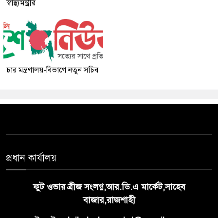
স্বাস্থ্যমন্ত্রীর
চার মন্ত্রণালয়-বিভাগে নতুন সচিব
প্রধান কার্যালয়
ফুট ওভার ব্রীজ সংলগ্ন,আর.ডি.এ মার্কেট,সাহেব
বাজার,রাজশাহী