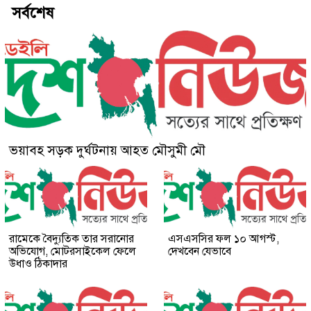
সর্বশেষ
ভয়াবহ সড়ক দুর্ঘটনায় আহত মৌসুমী মৌ
রামেকে বৈদ্যুতিক তার সরানোর
এসএসসির ফল ১০ আগস্ট,
অভিযোগ, মোটরসাইকেল ফেলে
দেখবেন যেভাবে
উধাও ঠিকাদার