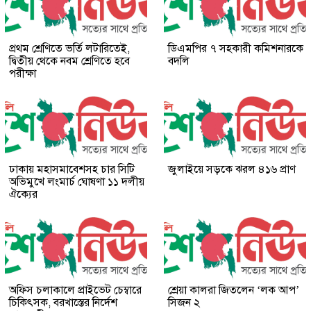
প্রথম শ্রেণিতে ভর্তি লটারিতেই,
ডিএমপির ৭ সহকারী কমিশনারকে
দ্বিতীয় থেকে নবম শ্রেণিতে হবে
বদলি
পরীক্ষা
ঢাকায় মহাসমাবেশসহ চার সিটি
জুলাইয়ে সড়কে ঝরল ৪১৬ প্রাণ
অভিমুখে লংমার্চ ঘোষণা ১১ দলীয়
ঐক্যের
অফিস চলাকালে প্রাইভেট চেম্বারে
শ্রেয়া কালরা জিতলেন ‘লক আপ’
চিকিৎসক, বরখাস্তের নির্দেশ
সিজন ২