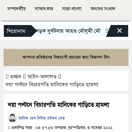
সম্পাদকীয়
সাক্ষাৎকার
সারা-বাংলা
অন্যান্য সংবাদ
×
ভয়াবহ সড়ক দুর্ঘটনায় আহত মৌসুমী মৌ
রামেকে বৈদ্যু
শিরোনাম
প্রচ্ছদ
আইন-আদালত
নয়া পল্টনে বিচারপতি মানিকের গাড়িতে হামলা
নয়া পল্টনে বিচারপতি মানিকের গাড়িতে হামলা
দৈনিক দেশ নিউজ ডটকম ডেস্ক
প্রকাশিত সময় : ০৪:৫৭:৫৬ অপরাহ্ন, বৃহস্পতিবার, ৩ নভেম্বর ২০২২