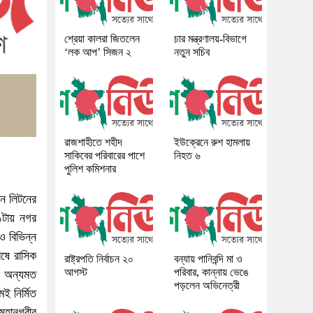
শ্রেয়া কালরা জিতলেন
চার মন্ত্রণালয়-বিভাগে
‘লক আপ’ সিজন ২
নতুন সচিব
রাজশাহীতে শহীদ
ইউক্রেনে রুশ হামলায়
সাকিবের পরিবারের পাশে
নিহত ৬
পুলিশ কমিশনার
ান লিটনের
১১টায় নগর
ও বিভিন্ন
েষে রাসিক
রাষ্ট্রপতি নির্বাচন ২০
বন্যায় পানিবন্দি মা ও
আগস্ট
পরিবার, কান্নায় ভেঙে
বং অন্যমত
পড়লেন অভিনেত্রী
ই নির্মিত
মহানগরীর