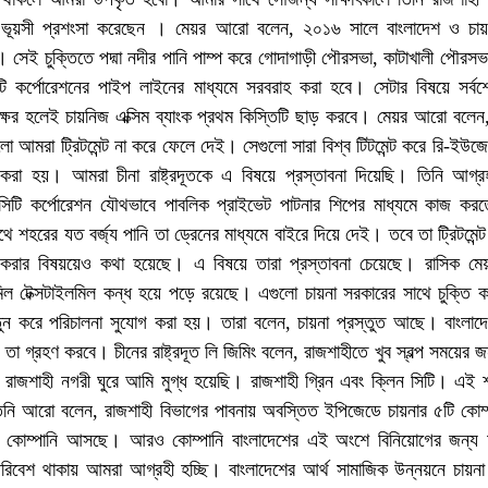
র ভূয়সী প্রশংসা করেছেন । মেয়র আরো বলেন, ২০১৬ সালে বাংলাদেশ ও চায়
য়। সেই চুক্তিতে পদ্মা নদীর পানি পাম্প করে গোদাগাড়ী পৌরসভা, কাটাখালী পৌরসভ
 কর্পোরেশনের পাইপ লাইনের মাধ্যমে সরবরাহ করা হবে। সেটার বিষয়ে সর্বশেষ
্ষর হলেই চায়নিজ এক্সিম ব্যাংক প্রথম কিস্তিটি ছাড় করবে। মেয়র আরো বলেন,
লো আমরা ট্রিটমেন্ট না করে ফেলে দেই। সেগুলো সারা বিশ্ব টিটমেন্ট করে রি-ইউজে
 করা হয়। আমরা চীনা রাষ্ট্রদূতকে এ বিষয়ে প্রস্তাবনা দিয়েছি। তিনি আগ্র
টি কর্পোরেশন যৌথভাবে পাবলিক প্রাইভেট পাটনার শিপের মাধ্যমে কাজ কর
শহরের যত বর্জ্য পানি তা ড্রেনের মাধ্যমে বাইরে দিয়ে দেই। তবে তা ট্রিটমেন্ট
করার বিষয়য়েও কথা হয়েছে। এ বিষয়ে তারা প্রস্তাবনা চেয়েছে। রাসিক মে
রমিল টেক্সটাইলমিল কন্ধ হয়ে পড়ে রয়েছে। এগুলো চায়না সরকারের সাথে চুক্তি 
তুন করে পরিচালনা সুযোগ করা হয়। তারা বলেন, চায়না প্রস্তুত আছে। বাংলাদ
 তা গ্রহণ করবে। চীনের রাষ্ট্রদূত লি জিমিং বলেন, রাজশাহীতে খুব স্বল্প সময়ের 
াজশাহী নগরী ঘুরে আমি মুগ্ধ হয়েছি। রাজশাহী গ্রিন এবং ক্লিন সিটি। এই শ
িনি আরো বলেন, রাজশাহী বিভাগের পাবনায় অবস্তিত ইপিজেডে চায়নার ৫টি কোম্
কোম্পানি আসছে। আরও কোম্পানি বাংলাদেশের এই অংশে বিনিয়োগের জন্য
পরিবেশ থাকায় আমরা আগ্রহী হচ্ছি। বাংলাদেশের আর্থ সামাজিক উন্নয়নে চায়না