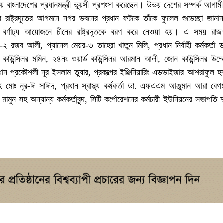
য়ে বাংলাদেশের প্রধানমন্ত্রী ভূয়সী প্রশংসা করেছেন। উভয় দেশের সম্পর্ক আগ
 রাষ্ট্রদূতের আগমনে নগর ভবনের প্রধান ফটকে তাঁকে ফুলেল শুভেচ্ছা জানান
ন্দ। বর্ণাঢ্য আয়োজনে চীনের রাষ্ট্রদূতকে বরণ করে নেওয়া হয়। এ সময় রাজশ
র-২ রজব আলী, প্যানেল মেয়র-৩ তাহেরা খাতুন মিলি, প্রধান নির্বাহী কর্মকর্তা
ড কাউন্সিলর মমিন, ২৪নং ওয়ার্ড কাউন্সিলর আরমান আলী, জোন কাউন্সিলর উম্ম
রধান প্রকৌশলী নূর ইসলাম তুষার, প্রকল্পের ইঞ্জিনিয়ারিং এডভাইজার আশরাফুল হ
েহ মোঃ নূর-ঈ সাঈদ, প্রধান স্বাস্থ্য কর্মকর্তা ডা. এফএএম আঞ্জুমান আরা বেগ
ঃ মামুন সহ অন্যান্য কর্মকর্তাবৃন্দ, সিটি কর্পোরেশনের কর্মচারী ইউনিয়নের সভাপতি