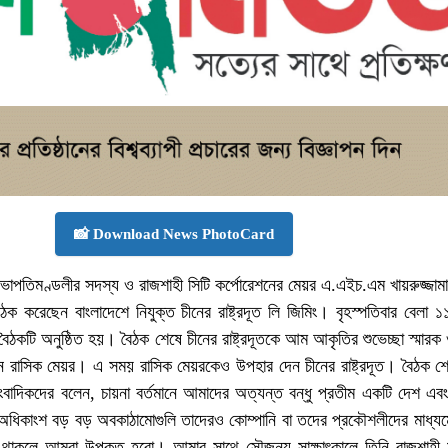
📸 Download News PhotoCard
াপতিমণ্ডলীর সদস্য ও রাজশাহী সিটি কর্পোরেশনের মেয়র এ.এইচ.এম খায়রুজ্জাম
ঠক করেছেন বাংলাদেশে নিযুক্ত চীনের রাষ্ট্রদূত লি জিমিং। বৃহস্পতিবার বেলা 
ৈঠকটি অনুষ্ঠিত হয়। বৈঠক শেষে চীনের রাষ্ট্রদূতকে আম আকৃতির শুভেচ্ছা স্মারক 
েন রাসিক মেয়র। এ সময় রাসিক মেয়রকেও উপহার দেন চীনের রাষ্ট্রদূত। বৈঠক শ
াংবাদিকদের বলেন, চায়না বর্তমানে আমাদের অত্যন্ত বন্ধু প্রতীম একটি দেশ এ
ধিকাংশ বড় বড় অবকাঠামোগুলি তাদেরও কোম্পানি বা তদের প্রকৌশলীদের মাধ্যমে
 থাকলে আমরা উপকৃত হবো। আমার সাথে সৌজন্য সাক্ষাৎকালে তিনি রাজশাহী 