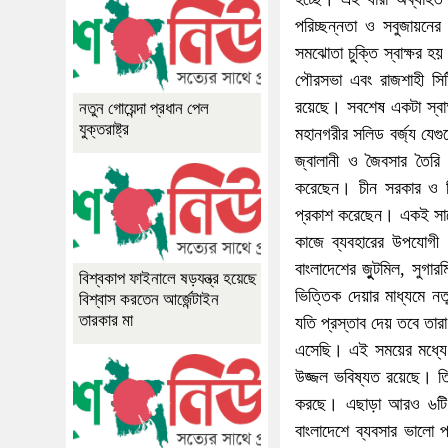
পরিচ্ছন্নতা ও সবুজায়নে
সমঝোতা চুক্তি স্বাক্ষর হ
পৌরসভা এবং রাজশাহী সিটি
রয়েছে। সবশেষ একটা স্বাক
নতুন গোয়েন্দা প্রধান পেল
যুক্তরাষ্ট্র
মহানগরীর সলিড বর্জ্য যেগু
জ্বালানী ও জৈবসার তৈরি
করেছেন। চীন সরকার ও সি
প্রকাশ করেছেন। একই সাথে 
কাজে ব্যবহারের উপযোগী 
বাংলাদেশের জুুটমিল, সুগা
বিশ্বকাপ ফাইনালে ষড়যন্ত্র হয়েছে
ভিত্তিক দেয়ার মাধ্যমে ন
বিশ্বাস করতেন আর্জেন্টাইন
তারকার মা
যতি প্রস্তাব দেয় তবে তারা
এসেছি। এই সময়ের মধ্যে র
উজ্জল ভবিষ্যত রয়েছে। ত
করছে। এছাড়া আরও ৬টি 
বাংলাদেশে ব্যবসার ভালো 