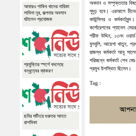
অবদান ও সম্পৃক্ততার বিষ
আবারও শাকিব খানের নায়িকা
সুদৃঢ় হবে। এরআগে চীনের
সাবিলা নূর, জল্পনার অবসান
কাউন্সিলর ও কর্মকর্তাবৃ
ঘটালেন প্রযোজক
কর্পোরেশনের প্যানেল মেয়
শরীফ উদ্দিন, ১৩নং ওয়ার্
বুলবুলি, আয়েশা খাতুন, প্
রাজস্ব কর্মকর্তা আবু সাল
পরিচ্ছন্ন কর্মকর্তা শেখ মো
প্রযুক্তির স্পর্শে বদলেছে
প্রমুখ উপস্থিত ছিলেন।
বন্ধুত্বের ব্যাকরণ
Tag :
ছবির শুটিংয়ে গুরুতর আহত
রাশমিকা