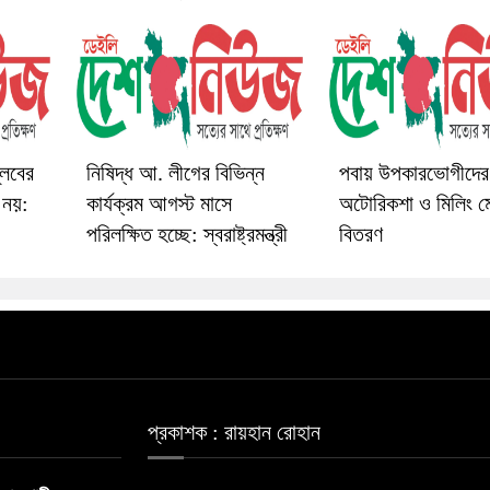
্লবের
নিষিদ্ধ আ. লীগের বিভিন্ন
পবায় উপকারভোগীদের
 নয়:
কার্যক্রম আগস্ট মাসে
অটোরিকশা ও মিলিং ম
পরিলক্ষিত হচ্ছে: স্বরাষ্ট্রমন্ত্রী
বিতরণ
প্রকাশক : রায়হান রোহান