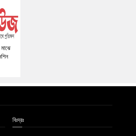
 মাঝে
েশিন
বিঃদ্রঃ