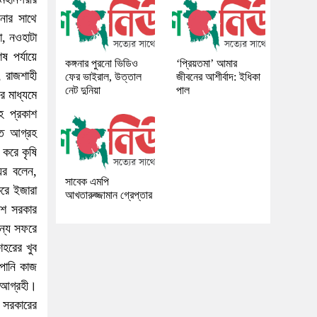
নার সাথে
া, নওহাটা
 পর্যায়ে
কঙ্গনার পুরনো ভিডিও
‘প্রিয়তমা’ আমার
 রাজশাহী
ফের ভাইরাল, উত্তাল
জীবনের আশীর্বাদ: ইধিকা
নেট দুনিয়া
পাল
র মাধ্যমে
হ প্রকাশ
তে আগ্রহ
 করে কৃষি
য়র বলেন,
সাবেক এমপি
করে ইজারা
আখতারুজ্জামান গ্রেপ্তার
েশ সরকার
জন্য সফরে
হরের খুব
পানি কাজ
 আগ্রহী।
 সরকারের