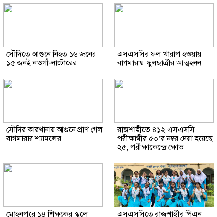
সৌদিতে আগুনে নিহত ১৬ জনের
এসএসসির ফল খারাপ হওয়ায়
১৫ জনই নওগাঁ-নাটোরের
বাগমারায় স্কুলছাত্রীর আত্মহনন
সৌদির কারখানায় আগুনে প্রাণ গেল
রাজশাহীতে ৪১২ এসএসসি
বাগমারার শ্যামলের
পরীক্ষার্থীর ৫০’র নম্বর দেয়া হয়েছে
২৫, পরীক্ষাকেন্দ্রে ক্ষোভ
মোহনপুরে ১৪ শিক্ষকের স্কুলে
এসএসসিতে রাজশাহীর পিএন