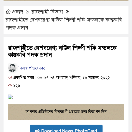
প্রচ্ছদ
রাজশাহী বিভাগ
রাজশাহীতে দেশবরেণ্য বাউল শিল্পী শফি মন্ডলকে কান্তকবি
পদক প্রদান
রাজশাহীতে দেশবরেণ্য বাউল শিল্পী শফি মন্ডলকে
কান্তকবি পদক প্রদান
নিজস্ব প্রতিবেদক:
প্রকাশিত সময় : ০৮:০৭:৫৪ অপরাহ্ন, শনিবার, ১৯ নভেম্বর ২০২২
১২৯
📸 Download News PhotoCard