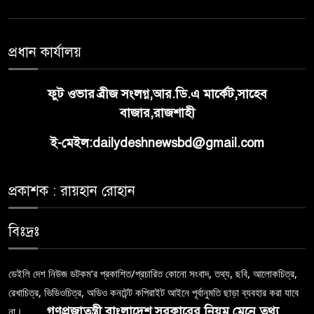
প্রধান কার্যালয়
ফুট ওভার ব্রীজ সংলগ্ন,আর.ডি.এ মার্কেট,সাহেব
বাজার,রাজশাহী
ই-মেইল:dailydeshnewsbd@gmail.com
প্রকাশক : রায়হান রোহান
বিঃদ্রঃ
ডেইলি দেশ নিউজ ডটকম’র প্রকাশিত/প্রচারিত কোনো সংবাদ, তথ্য, ছবি, আলোকচিত্র,
রেখাচিত্র, ভিডিওচিত্র, অডিও কনটেন্ট কপিরাইট আইনে পূর্বানুমতি ছাড়া ব্যবহার করা যাবে
গণপ্রজাতন্ত্রী বাংলাদেশ সরকারের নিয়ম মেনে তথ্য
না।