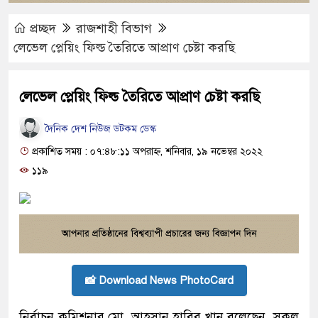
প্রচ্ছদ
রাজশাহী বিভাগ
লেভেল প্লেয়িং ফিল্ড তৈরিতে আপ্রাণ চেষ্টা করছি
লেভেল প্লেয়িং ফিল্ড তৈরিতে আপ্রাণ চেষ্টা করছি
দৈনিক দেশ নিউজ ডটকম ডেস্ক
প্রকাশিত সময় : ০৭:৪৮:১১ অপরাহ্ন, শনিবার, ১৯ নভেম্বর ২০২২
১১৯
📸 Download News PhotoCard
নির্বাচন কমিশনার মো. আহসান হাবিব খান বলেছেন, সকল