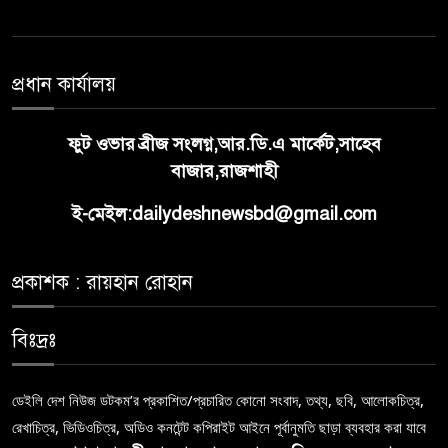
প্রধান কার্যালয়
ফুট ওভার ব্রীজ সংলগ্ন,আর.ডি.এ মার্কেট,সাহেব
বাজার,রাজশাহী
ই-মেইল:dailydeshnewsbd@gmail.com
প্রকাশক : রায়হান রোহান
বিঃদ্রঃ
ডেইলি দেশ নিউজ ডটকম’র প্রকাশিত/প্রচারিত কোনো সংবাদ, তথ্য, ছবি, আলোকচিত্র,
রেখাচিত্র, ভিডিওচিত্র, অডিও কনটেন্ট কপিরাইট আইনে পূর্বানুমতি ছাড়া ব্যবহার করা যাবে