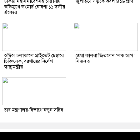
ঢাকায় মহাসমাবেশসহ চার সিটি
জুলাইয়ে সড়কে ঝরল ৪১৬ প্রাণ
অভিমুখে লংমার্চ ঘোষণা ১১ দলীয়
ঐক্যের
অফিস চলাকালে প্রাইভেট চেম্বারে
শ্রেয়া কালরা জিতলেন ‘লক আপ’
চিকিৎসক, বরখাস্তের নির্দেশ
সিজন ২
স্বাস্থ্যমন্ত্রীর
চার মন্ত্রণালয়-বিভাগে নতুন সচিব