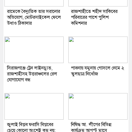
রামেকে বৈদ্যুতিক তার সরানোর
রাজশাহীতে শহীদ সাকিবের
অভিযোগ, মোটরসাইকেল ফেলে
পরিবারের পাশে পুলিশ
উধাও ঠিকাদার
কমিশনার
সিরাজগঞ্জে ট্রেন লাইনচ্যুত,
পাবনায় যমুনায় গোসলে নেমে ২
রাজশাহীসহ উত্তরাঞ্চলের রেল
স্কুলছাত্র নিখোঁজ
যোগাযোগ বন্ধ
জুলাই বিপ্লব ফরাসি বিপ্লবের
নিষিদ্ধ আ. লীগের বিভিন্ন
চেয়ে কোনো অংশেই কম নয়:
কার্যক্রম আগস্ট মাসে