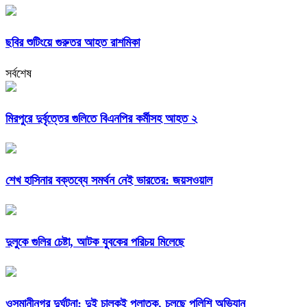
ছবির শুটিংয়ে গুরুতর আহত রাশমিকা
সর্বশেষ
মিরপুরে দুর্বৃত্তের গুলিতে বিএনপির কর্মীসহ আহত ২
শেখ হাসিনার বক্তব্যে সমর্থন নেই ভারতের: জয়সওয়াল
দুলুকে গুলির চেষ্টা, আটক যুবকের পরিচয় মিলেছে
ওসমানীনগর দুর্ঘটনা: দুই চালকই পলাতক, চলছে পুলিশি অভিযান