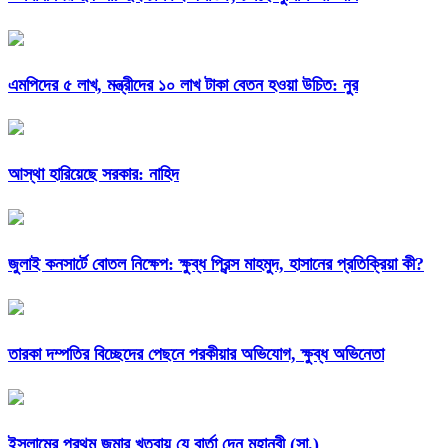
এমপিদের ৫ লাখ, মন্ত্রীদের ১০ লাখ টাকা বেতন হওয়া উচিত: নুর
আস্থা হারিয়েছে সরকার: নাহিদ
জুলাই কনসার্টে বোতল নিক্ষেপ: ক্ষুব্ধ প্রিন্স মাহমুদ, হাসানের প্রতিক্রিয়া কী?
তারকা দম্পতির বিচ্ছেদের পেছনে পরকীয়ার অভিযোগ, ক্ষুব্ধ অভিনেতা
ইসলামের প্রথম জুমার খুতবায় যে বার্তা দেন মহানবী (সা.)