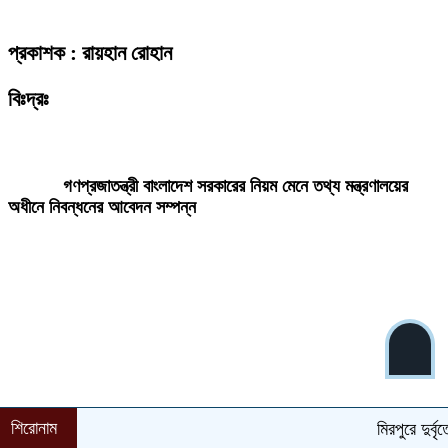
প্রকাশক : রায়হান রোহান
বিঃদ্রঃ
ডেইলি দেশ নিউজ ডটকম’র প্রকাশিত/প্রচারিত কোনো সংবাদ, তথ্য, ছবি, আলোকচিত্র,
রেখাচিত্র, ভিডিওচিত্র, অডিও কনটেন্ট কপিরাইট আইনে পূর্বানুমতি ছাড়া ব্যবহার করা যাবে
না।
গণপ্রজাতন্ত্রী বাংলাদেশ সরকারের নিয়ম মেনে তথ্য মন্ত্রণালয়ের
অধীনে নিবন্ধনের আবেদন সম্পন্ন
শিরোনাম
মিরপুরে দুর্বৃত্ত