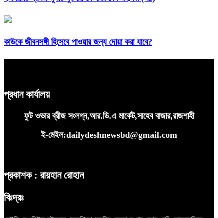
কাউকে জীবনসঙ্গী হিসেবে পাওয়ার জন্য দোয়া করা যাবে?
প্রধান কার্যালয়
ফুট ওভার ব্রীজ সংলগ্ন,আর.ডি.এ মার্কেট,সাহেব বাজার,রাজশাহী
ই-মেইল:dailydeshnewsbd@gmail.com
প্রকাশক : রায়হান রোহান
বিঃদ্রঃ