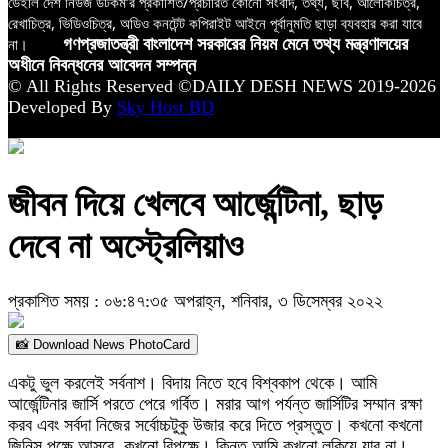
ডেইলি দেশ নিউজ ডটকম’র প্রকাশিত/প্রচারিত কোনো সংবাদ, তথ্য, ছবি, আলোকচিত্র,
রেখাচিত্র, ভিডিওচিত্র, অডিও কনটেন্ট কপিরাইট আইনে পূর্বানুমতি ছাড়া ব্যবহার করা যাবে
না।
গণপ্রজাতন্ত্রী বাংলাদেশ সরকারের নিয়ম মেনে তথ্য মন্ত্রণালয়ের
অধীনে নিবন্ধনের আবেদন সম্পন্ন
© All Rights Reserved ©DAILY DESH NEWS 2019-2026
Developed By
Sky Host BD
জীবন দিয়ে খেলবে আর্জেন্টিনা, ছাড়
দেবে না অস্ট্রেলিয়াও
প্রকাশিত সময় : ০৬:৪৭:৩৫ অপরাহ্ন, শনিবার, ৩ ডিসেম্বর ২০২২
📸 Download News PhotoCard
একটু ভুল করলেই সর্বনাশ। বিদায় নিতে হবে বিশ্বকাপ থেকে। আমি
আর্জেন্টিনার জার্সি পরতে পেরে গর্বিত। মরার আগ পর্যন্ত জার্সিটির সম্মান রক্ষা
করব এবং সর্বদা নিজের সর্বোচ্চটুকু উজার করে দিতে প্রস্তুত। কখনো কখনো
জিনিস পক্ষে আসবে, কখনো বিপক্ষে। কিন্তু আমি কখনো লুকিয়ে যাব না।