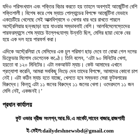
যদিও পরিসংখ্যান এবং শক্তির বিচার করতে হয় তাহলে অবশ্যই আর্জেন্টিনা বেশি
শক্তিশালী। বিশেষ করে শেষ ম্যাচে পোল্যান্ডের বিপক্ষে আর্জেন্টিনা যেভাবে
একচেটিয়ে খেলেছে সেই আত্মবিশ্বাসে ও খেলার ধার ধরে রাখতে পারলে
অস্ট্রেলিয়ার ছন্নছাড়া হয়ে যাওয়ার সম্ভাবনাই বেশি। আলবিসেলেস্তেদের
পারফরম্যান্সে শেষ ম্যাচে উল্লেখ‌যোগ্য উন্নতি ছিল, মেসির ছায়া থেকে বের
হয়ে এক দল হয়ে পারফর্ম করা।
এদিকে অস্ট্রেলিয়া যে মেসিদের এক চুল পরিমাণ ছাড় দেবে তা বোঝা গেল দলের
ডিফেন্ডার মিলোস ডেগেনেক কণ্ঠে। তিনি বলেন, ‘এটা ৯০ মিনিটের খেলা,
হয়তো বা ১২০ মিনিটের। এটা নকআউট ম্যাচ। কেউ আমাদের এখানে
প্রত্যাশা করেনি, আমরা সবকিছু নিংড়ে দেব তাদের বিপক্ষে, আমাদের কোনো চাপ
নেই। এটা কঠিন ম্যাচ হতে যাচ্ছে, খেলতে হবে সম্ভবত সেরা ফুটবলারের
বিরুদ্ধে। কিন্তু এটা ১১ জনের বিরুদ্ধে ১১ জনের খেলা। ওদেরদলে ১১ জন
মেসি নেই, একজনই।’
প্রধান কার্যালয়
ফুট ওভার ব্রীজ সংলগ্ন,আর.ডি.এ মার্কেট,সাহেব বাজার,রাজশাহী
ই-মেইল:dailydeshnewsbd@gmail.com