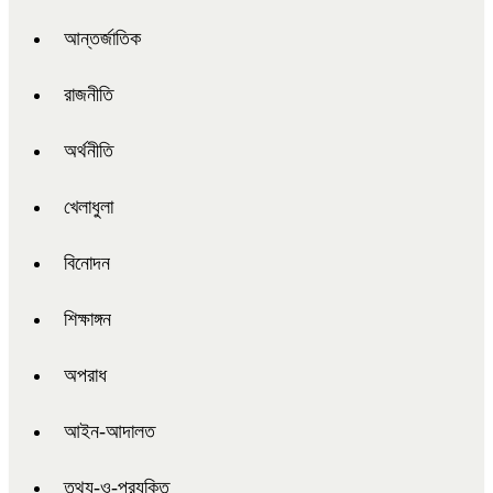
আন্তর্জাতিক
রাজনীতি
অর্থনীতি
খেলাধুলা
বিনোদন
শিক্ষাঙ্গন
অপরাধ
আইন-আদালত
তথ্য-ও-প্রযুক্তি