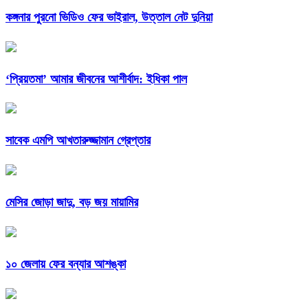
কঙ্গনার পুরনো ভিডিও ফের ভাইরাল, উত্তাল নেট দুনিয়া
‘প্রিয়তমা’ আমার জীবনের আশীর্বাদ: ইধিকা পাল
সাবেক এমপি আখতারুজ্জামান গ্রেপ্তার
মেসির জোড়া জাদু, বড় জয় মায়ামির
১০ জেলায় ফের বন্যার আশঙ্কা