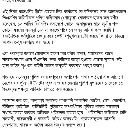
দায়িত্ব দেওয়া হয়।
ওই দিনই রাজধানীর মিন্টো রোডের নিজ কার্যালয়ে সাংবাদিকদের সঙ্গে আলাপকালে
ডিএমপির অতিরিক্ত পুলিশ কমিশনার (গোয়েন্দা) মোহাম্মদ হারুন অর রশীদ
বলেছেন, ১০ তারিখ বিএনপির সমাবেশে কোনো অসাধুচক্র মানে তৃতীয় পক্ষ
কোনো ধরনের সমস্যা যেন না করতে পারে সে জন্য আমরা কাজ করছি।
রাজনৈতিক কর্মসূচিকে কেন্দ্র করে কেউ বিশৃঙ্খলার চেষ্টা করছে কি না সে বিষয়ে
আগাম তথ্য সংগ্রহ করা হচ্ছে।
এক প্রশ্নের জবাবে মোহাম্মদ হারুন অর রশীদ বলেন, সমাবেশের আগে
সমাবেশস্থলে এসে বিএনপির নেতা-কর্মীদের জড়ো হওয়ার কোনো সুযোগ নেই।
হলে আইন-শৃঙ্খলা বাহিনী আইন অনুযায়ী ব্যবস্থা গ্রহণ করবে।
গত ২৯ নভেম্বর পুলিশ সদর দপ্তরের অপারেশন শাখার পাঠানো এক আদেশে
দেশের সব পুলিশ ইউনিটের প্রধান ও সব জেলার পুলিশ সুপারদের ১ থেকে ১৫
ডিসেম্বর পর্যন্ত অভিযান চালাতে বলা হয়েছে।
আদেশে বলা হয়, অন্যান্য স্থানের পাশাপাশি আবাসিক হোটেল, মেস, হোস্টেল,
বিভিন্ন প্রতিষ্ঠান, কমিউনিটি সেন্টারসহ অপরাধীদের লুকিয়ে থাকার সম্ভাব্য
স্থানগুলোতে কার্যকর অভিযান পরিচালনা করতে হবে। পরিচালিত অভিযানে জঙ্গি,
সন্ত্রাসী, মাদকসেবী ও কারবারি, অবৈধ অস্ত্রধারী, পরোয়ানাভুক্ত আসামি
গ্রেপ্তার, মাদক ও অবৈধ অস্ত্র উদ্ধার করতে হবে।