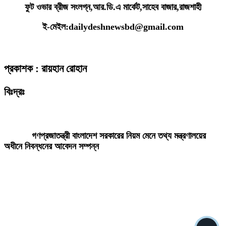
ফুট ওভার ব্রীজ সংলগ্ন,আর.ডি.এ মার্কেট,সাহেব বাজার,রাজশাহী
ই-মেইল:dailydeshnewsbd@gmail.com
প্রকাশক : রায়হান রোহান
বিঃদ্রঃ
ডেইলি দেশ নিউজ ডটকম’র প্রকাশিত/প্রচারিত কোনো সংবাদ, তথ্য, ছবি, আলোকচিত্র,
রেখাচিত্র, ভিডিওচিত্র, অডিও কনটেন্ট কপিরাইট আইনে পূর্বানুমতি ছাড়া ব্যবহার করা যাবে
না।
গণপ্রজাতন্ত্রী বাংলাদেশ সরকারের নিয়ম মেনে তথ্য মন্ত্রণালয়ের
অধীনে নিবন্ধনের আবেদন সম্পন্ন