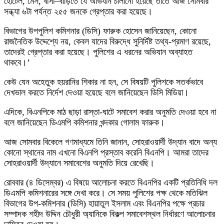
হোটেল, মেস, বাসা–বাড়িতে যে অভিযান চালানো হয়েছে তাতে আজ সোমবার
সন্ধ্যা ৬টা পর্যন্ত ২৫৫ জনকে গ্রেপ্তার করা হয়েছে।
বিভাগের উপপুলিশ কমিশনার (ডিসি) ফারুক হোসেন জানিয়েছেন, কোনো
রাজনৈতিক উদ্দেশ্যে নয়, কেবল যাদের বিরুদ্ধে সুনির্দিষ্ট তথ্য-প্রমাণ রয়েছে,
তাদেরই গ্রেপ্তার করা হয়েছে। পুলিশের এ ধরনের অভিযান অব্যাহত
থাকবে।’
কেউ যেন অহেতুক হয়রানির শিকার না হন, সে বিষয়টি পুলিশকে সতর্কভাবে
দেখভাল করতে নির্দেশ দেওয়া হয়েছে বলে জানিয়েছেন ডিসি মিডিয়া।
এদিকে, বিএনপিকে মাঠ ছাড়া রাস্তা-ঘাটে সমাবেশ করার অনুমতি দেওয়া হবে না
বলে জানিয়েছেন ডিএমপি কমিশনার খন্দকার গোলাম ফারুক।
আজ সোমবার বিকেলে গণমাধ্যমে তিনি জানান, সোহরাওয়ার্দী উদ্যান বাদে অন্য
কোনো স্থানের নাম এখনো বিএনপি প্রস্তাব করেনি বিএনপি। আমরা তাদের
সোহরাওয়ার্দী উদ্যানে সমাবেশের অনুমতি দিয়ে রেখেছি।
রোববার (৪ ডিসেম্বর) এ বিষয়ে আলোচনা করতে বিএনপির একটি প্রতিনিধি দল
ডিএমপি কমিশনারের সঙ্গে দেখা করে। সে সময় পুলিশের পক্ষ থেকে মতিঝিল
বিভাগের উপ-কমিশনার (ডিসি) হায়াতুল ইসলাম এবং বিএনপির পক্ষে প্রচার
সম্পাদক শহীদ উদ্দিন চৌধুরী অ্যানিকে বিকল্প সমাবেশস্থল নির্ধারণে আলোচনার