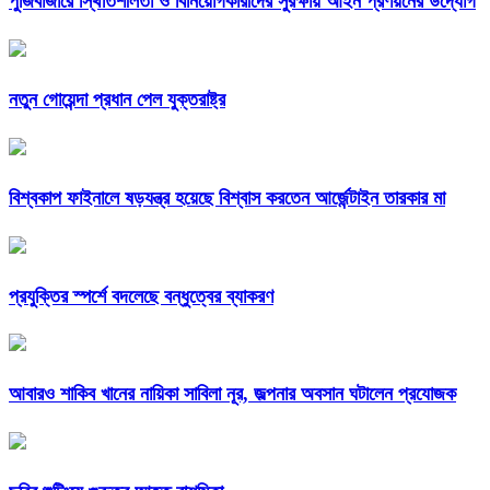
পুঁজিবাজারে স্থিতিশীলতা ও বিনিয়োগকারীদের সুরক্ষায় আইন প্রণয়নের উদ্যোগ
নতুন গোয়েন্দা প্রধান পেল যুক্তরাষ্ট্র
বিশ্বকাপ ফাইনালে ষড়যন্ত্র হয়েছে বিশ্বাস করতেন আর্জেন্টাইন তারকার মা
প্রযুক্তির স্পর্শে বদলেছে বন্ধুত্বের ব্যাকরণ
আবারও শাকিব খানের নায়িকা সাবিলা নূর, জল্পনার অবসান ঘটালেন প্রযোজক