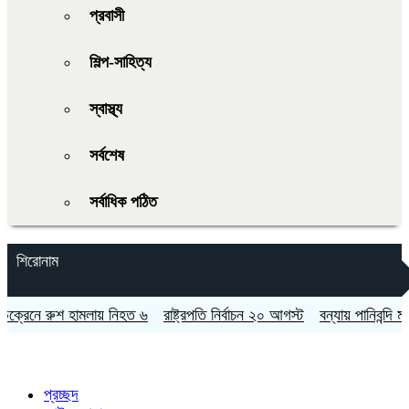
প্রবাসী
শিল্প-সাহিত্য
স্বাস্থ্য
সর্বশেষ
সর্বাধিক পঠিত
শিরোনাম
ে রুশ হামলায় নিহত ৬
রাষ্ট্রপতি নির্বাচন ২০ আগস্ট
বন্যায় পানিবন্দি মা ও প
প্রচ্ছদ