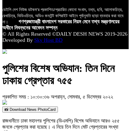
ডেইলি দেশ নিউজ ডটকম’র প্রকাশিত/প্রচারিত কোনো সংবাদ, তথ্য, ছবি, আলোকচিত্র,
রেখাচিত্র, ভিডিওচিত্র, অডিও কনটেন্ট কপিরাইট আইনে পূর্বানুমতি ছাড়া ব্যবহার করা যাবে
না।
গণপ্রজাতন্ত্রী বাংলাদেশ সরকারের নিয়ম মেনে তথ্য মন্ত্রণালয়ের
অধীনে নিবন্ধনের আবেদন সম্পন্ন
© All Rights Reserved ©DAILY DESH NEWS 2019-2026
Developed By
Sky Host BD
পুলিশের বিশেষ অভিযান: তিন দিনে
ঢাকায় গ্রেপ্তার ৭৫৫
প্রকাশিত সময় : ১০:৩০:৩৬ অপরাহ্ন, সোমবার, ৫ ডিসেম্বর ২০২২
📸 Download News PhotoCard
রাজধানীতে ঢাকা মহানগর পুলিশের (ডিএমপি) বিশেষ অভিযানে আরও ২৫৫
জনকে গ্রেপ্তার করা হয়েছে। এ নিয়ে তিন দিনে মোট গ্রেপ্তারের সংখ্যা