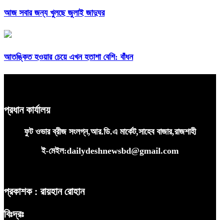
আজ সবার জন্য খুলছে জুলাই জাদুঘর
আতঙ্কিত হওয়ার চেয়ে এখন হতাশা বেশি: বাঁধন
প্রধান কার্যালয়
ফুট ওভার ব্রীজ সংলগ্ন,আর.ডি.এ মার্কেট,সাহেব বাজার,রাজশাহী
ই-মেইল:dailydeshnewsbd@gmail.com
প্রকাশক : রায়হান রোহান
বিঃদ্রঃ