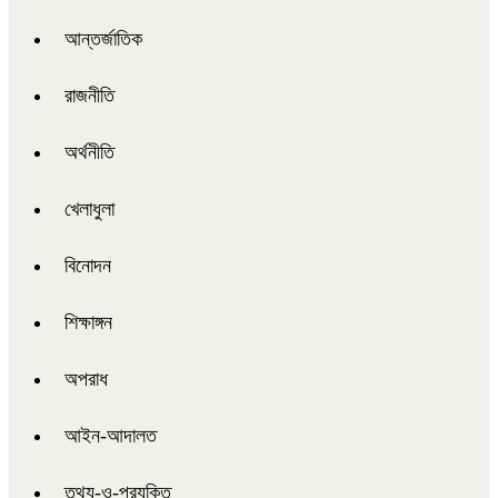
আন্তর্জাতিক
রাজনীতি
অর্থনীতি
খেলাধুলা
বিনোদন
শিক্ষাঙ্গন
অপরাধ
আইন-আদালত
তথ্য-ও-প্রযুক্তি