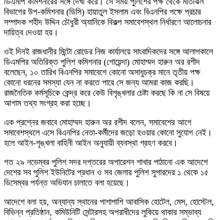
ডিএমপি কমিশনারের সঙ্গে দেখা করে। সে সময় পুলিশের পক্ষ থেকে মতিঝিল
বিভাগের উপ-কমিশনার (ডিসি) হায়াতুল ইসলাম এবং বিএনপির পক্ষে প্রচার
সম্পাদক শহীদ উদ্দিন চৌধুরী অ্যানিকে বিকল্প সমাবেশস্থল নির্ধারণে আলোচনার
দায়িত্ব দেওয়া হয়।
ওই দিনই রাজধানীর মিন্টো রোডের নিজ কার্যালয়ে সাংবাদিকদের সঙ্গে আলাপকালে
ডিএমপির অতিরিক্ত পুলিশ কমিশনার (গোয়েন্দা) মোহাম্মদ হারুন অর রশীদ
বলেছেন, ১০ তারিখ বিএনপির সমাবেশে কোনো অসাধুচক্র মানে তৃতীয় পক্ষ
কোনো ধরনের সমস্যা যেন না করতে পারে সে জন্য আমরা কাজ করছি।
রাজনৈতিক কর্মসূচিকে কেন্দ্র করে কেউ বিশৃঙ্খলার চেষ্টা করছে কি না সে বিষয়ে
আগাম তথ্য সংগ্রহ করা হচ্ছে।
এক প্রশ্নের জবাবে মোহাম্মদ হারুন অর রশীদ বলেন, সমাবেশের আগে
সমাবেশস্থলে এসে বিএনপির নেতা-কর্মীদের জড়ো হওয়ার কোনো সুযোগ নেই।
হলে আইন-শৃঙ্খলা বাহিনী আইন অনুযায়ী ব্যবস্থা গ্রহণ করবে।
গত ২৯ নভেম্বর পুলিশ সদর দপ্তরের অপারেশন শাখার পাঠানো এক আদেশে
দেশের সব পুলিশ ইউনিটের প্রধান ও সব জেলার পুলিশ সুপারদের ১ থেকে ১৫
ডিসেম্বর পর্যন্ত অভিযান চালাতে বলা হয়েছে।
আদেশে বলা হয়, অন্যান্য স্থানের পাশাপাশি আবাসিক হোটেল, মেস, হোস্টেল,
বিভিন্ন প্রতিষ্ঠান, কমিউনিটি সেন্টারসহ অপরাধীদের লুকিয়ে থাকার সম্ভাব্য