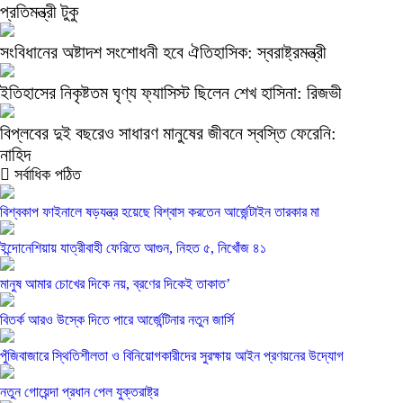
প্রতিমন্ত্রী টুকু
সংবিধানের অষ্টাদশ সংশোধনী হবে ঐতিহাসিক: স্বরাষ্ট্রমন্ত্রী
ইতিহাসের নিকৃষ্টতম ঘৃণ্য ফ্যাসিস্ট ছিলেন শেখ হাসিনা: রিজভী
বিপ্লবের দুই বছরেও সাধারণ মানুষের জীবনে স্বস্তি ফেরেনি:
নাহিদ
সর্বাধিক পঠিত
বিশ্বকাপ ফাইনালে ষড়যন্ত্র হয়েছে বিশ্বাস করতেন আর্জেন্টাইন তারকার মা
ইন্দোনেশিয়ায় যাত্রীবাহী ফেরিতে আগুন, নিহত ৫, নিখোঁজ ৪১
মানুষ আমার চোখের দিকে নয়, ব্রণের দিকেই তাকাত’
বিতর্ক আরও উস্কে দিতে পারে আর্জেন্টিনার নতুন জার্সি
পুঁজিবাজারে স্থিতিশীলতা ও বিনিয়োগকারীদের সুরক্ষায় আইন প্রণয়নের উদ্যোগ
নতুন গোয়েন্দা প্রধান পেল যুক্তরাষ্ট্র