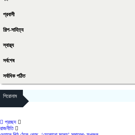
প্রবাসী
শিল্প-সাহিত্য
স্বাস্থ্য
সর্বশেষ
সর্বাধিক পঠিত
শিরোনাম
প্রচ্ছদ
রাজনীতি
দেয়ালে পিঠ ঠেকে গেছে, ‘যেকোনো মূল্যে’ সমাবেশ: ফখরুল