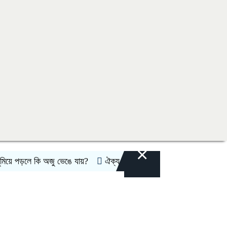
×
ড়লে কি অজু ভেঙে যায়?
ঐক্য-সক্ষমতা পরীক্ষার্থে ন্যাটোভুক্ত দেশে হামলা চা