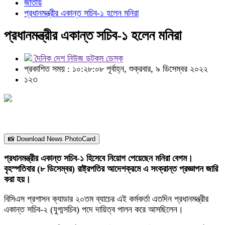
জাতীয়
প্রধানমন্ত্রীর একান্ত সচিব-১ হলেন মনিরা
প্রধানমন্ত্রীর একান্ত সচিব-১ হলেন মনিরা
দৈনিক দেশ নিউজ ডটকম ডেস্ক
প্রকাশিত সময় : ১০:২৮:০৮ পূর্বাহ্ন, শুক্রবার, ৯ ডিসেম্বর ২০২২
১২৩
📸 Download News PhotoCard
প্রধানমন্ত্রীর একান্ত সচিব-১ হিসেবে নিয়োগ পেয়েছেন মনিরা বেগম।
বৃহস্পতিবার (৮ ডিসেম্বর) রাষ্ট্রপতির আদেশক্রমে এ সংক্রান্ত প্রজ্ঞাপন জারি
করা হয়।
বিসিএস প্রশাসন ক্যাডার ২০তম ব্যাচের এই কর্মকর্তা এতদিন প্রধানমন্ত্রীর
একান্ত সচিব-২ (যুগ্মসচিব) পদে দায়িত্ব পালন করে আসছিলেন।