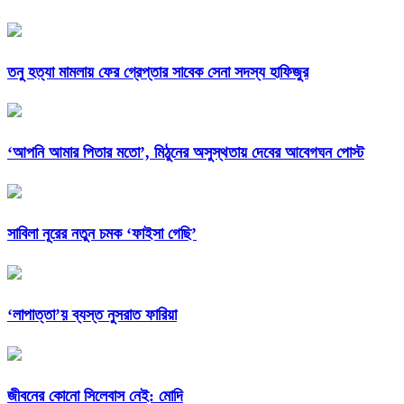
তনু হত্যা মামলায় ফের গ্রেপ্তার সাবেক সেনা সদস্য হাফিজুর
‘আপনি আমার পিতার মতো’, মিঠুনের অসুস্থতায় দেবের আবেগঘন পোস্ট
সাবিলা নূরের নতুন চমক ‘ফাইসা গেছি’
‘লাপাত্তা’য় ব্যস্ত নুসরাত ফারিয়া
জীবনের কোনো সিলেবাস নেই: মোদি