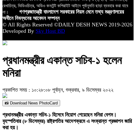
রেখাচিত্র, ভিডিওচিত্র, অডিও কনটেন্ট কপিরাইট আইনে পূর্বানুমতি ছাড়া ব্যবহার করা যাবে
না।
গণপ্রজাতন্ত্রী বাংলাদেশ সরকারের নিয়ম মেনে তথ্য মন্ত্রণালয়ের
অধীনে নিবন্ধনের আবেদন সম্পন্ন
© All Rights Reserved ©DAILY DESH NEWS 2019-2026
Developed By
Sky Host BD
প্রধানমন্ত্রীর একান্ত সচিব-১ হলেন
মনিরা
প্রকাশিত সময় : ১০:২৮:০৮ পূর্বাহ্ন, শুক্রবার, ৯ ডিসেম্বর ২০২২
📸 Download News PhotoCard
প্রধানমন্ত্রীর একান্ত সচিব-১ হিসেবে নিয়োগ পেয়েছেন মনিরা বেগম।
বৃহস্পতিবার (৮ ডিসেম্বর) রাষ্ট্রপতির আদেশক্রমে এ সংক্রান্ত প্রজ্ঞাপন জারি
করা হয়।