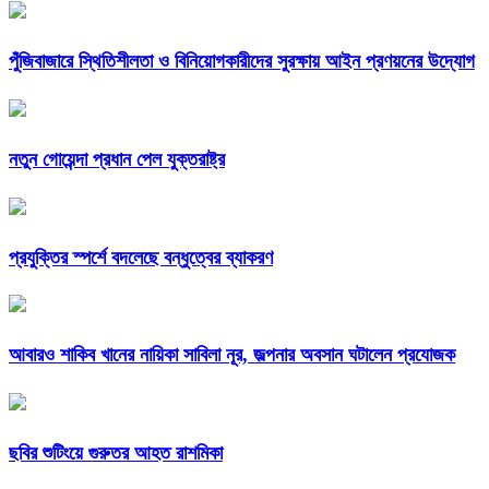
পুঁজিবাজারে স্থিতিশীলতা ও বিনিয়োগকারীদের সুরক্ষায় আইন প্রণয়নের উদ্যোগ
নতুন গোয়েন্দা প্রধান পেল যুক্তরাষ্ট্র
প্রযুক্তির স্পর্শে বদলেছে বন্ধুত্বের ব্যাকরণ
আবারও শাকিব খানের নায়িকা সাবিলা নূর, জল্পনার অবসান ঘটালেন প্রযোজক
ছবির শুটিংয়ে গুরুতর আহত রাশমিকা