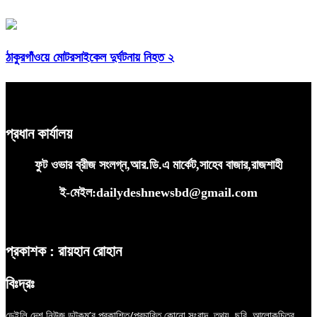
ঠাকুরগাঁওয়ে মোটরসাইকেল দুর্ঘটনায় নিহত ২
প্রধান কার্যালয়
ফুট ওভার ব্রীজ সংলগ্ন,আর.ডি.এ মার্কেট,সাহেব বাজার,রাজশাহী
ই-মেইল:dailydeshnewsbd@gmail.com
প্রকাশক : রায়হান রোহান
বিঃদ্রঃ
ডেইলি দেশ নিউজ ডটকম’র প্রকাশিত/প্রচারিত কোনো সংবাদ, তথ্য, ছবি, আলোকচিত্র,