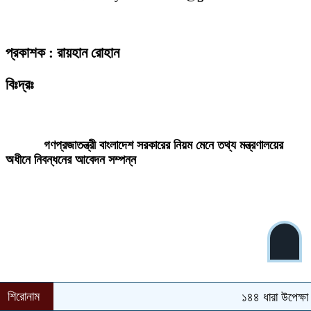
প্রকাশক : রায়হান রোহান
বিঃদ্রঃ
ডেইলি দেশ নিউজ ডটকম’র প্রকাশিত/প্রচারিত কোনো সংবাদ, তথ্য, ছবি, আলোকচিত্র,
রেখাচিত্র, ভিডিওচিত্র, অডিও কনটেন্ট কপিরাইট আইনে পূর্বানুমতি ছাড়া ব্যবহার করা যাবে
না।
গণপ্রজাতন্ত্রী বাংলাদেশ সরকারের নিয়ম মেনে তথ্য মন্ত্রণালয়ের
অধীনে নিবন্ধনের আবেদন সম্পন্ন
শিরোনাম
১৪৪ ধারা উপেক্ষা করে 