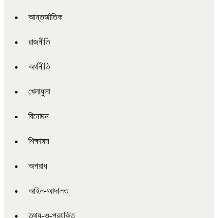
আন্তর্জাতিক
রাজনীতি
অর্থনীতি
খেলাধুলা
বিনোদন
শিক্ষাঙ্গন
অপরাধ
আইন-আদালত
তথ্য-ও-প্রযুক্তি