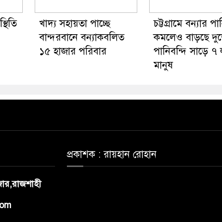
্থিতি
খাদ্য সহায়তা পাচ্ছে
চট্টগ্রামে বন্যার পা
বান্দরবানে বন্যাকবলিত
কমলেও বাড়ছে দুর্
১৫ হাজার পরিবার
পানিবন্দি সাড়ে ৭
মানুষ
প্রকাশক : রায়হান রোহান
াজার,রাজশাহী
com