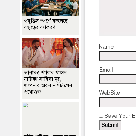
প্রযুক্তির স্পর্শে বদলেছে
বন্ধুত্বের ব্যাকরণ
Name
Email
আবারও শাকিব খানের
নায়িকা সাবিলা নূর,
জল্পনার অবসান ঘটালেন
প্রযোজক
WebSite
Save Your Em