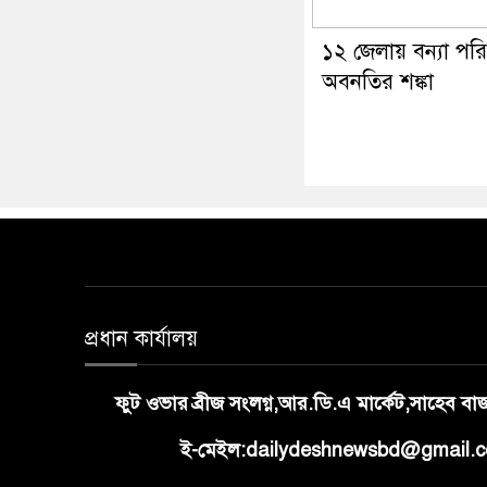
১২ জেলায় বন্যা পরিস
অবনতির শঙ্কা
প্রধান কার্যালয়
ফুট ওভার ব্রীজ সংলগ্ন,আর.ডি.এ মার্কেট,সাহেব ব
ই-মেইল:dailydeshnewsbd@gmail.