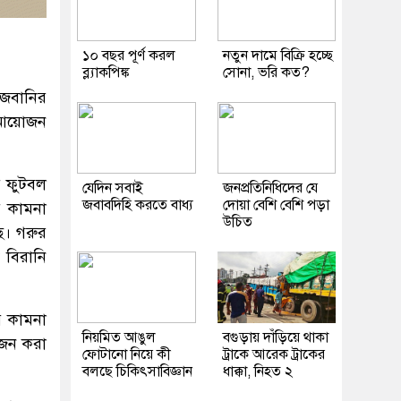
১০ বছর পূর্ণ করল
নতুন দামে বিক্রি হচ্ছে
ব্ল্যাকপিঙ্ক
সোনা, ভরি কত?
েজবানির
 আয়োজন
় ফুটবল
যেদিন সবাই
জনপ্রতিনিধিদের যে
জবাবদিহি করতে বাধ্য
দোয়া বেশি বেশি পড়া
় কামনা
উচিত
ে। গরুর
 বিরানি
য় কামনা
নিয়মিত আঙুল
বগুড়ায় দাঁড়িয়ে থাকা
োজন করা
ফোটানো নিয়ে কী
ট্রাকে আরেক ট্রাকের
বলছে চিকিৎসাবিজ্ঞান
ধাক্কা, নিহত ২