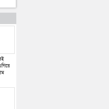
ুবই
এগিয়ে
াম