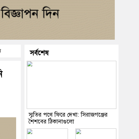
ি
সর্বশেষ
ি
স্মৃতির পথে ফিরে দেখা: সিরাজগঞ্জের
শৈশবের ঠিকানাগুলো