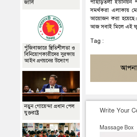
পাহাড়তলী ইউনিয়ন প
জার্সি
সমর্থকরা এলাকায় ম
আয়োজন করা হয়েছে।
আজ সবাই মিলে এই 
Tag :
পুঁজিবাজারে স্থিতিশীলতা ও
বিনিয়োগকারীদের সুরক্ষায়
আইন প্রণয়নের উদ্যোগ
নতুন গোয়েন্দা প্রধান পেল
Write Your 
যুক্তরাষ্ট্র
Massage Box