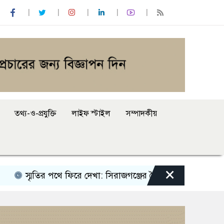
তথ্য-ও-প্রযুক্তি
লাইফ স্টাইল
সম্পাদকীয়
×
স্মৃতির পথে ফিরে দেখা: সিরাজগঞ্জের শৈশবের ঠিকানাগুলো
১০ 