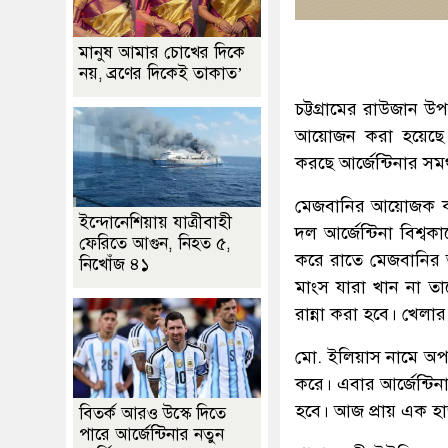
মানুষ আমার চোখের দিকে
নয়, ব্রণের দিকেই তাকাত’
চট্টগ্রামের রাউজান উ
আয়োজন করা হয়েছে
করছে আর্জেন্টিনার সম
মেজবানির আয়োজক কমি
ইন্দোনেশিয়ায় যাত্রীবাহী
দল আর্জেন্টিনা বিশ্
ফেরিতে আগুন, নিহত ৫,
করে রাতে মেজবানির 
নিখোঁজ ৪১
মাংস যারা খান না তা
রান্না করা হবে। খেলা
মো. ইলিয়াস নামে অপর
করে। এবার আর্জেন্ট
হবে। আজ প্রায় এক হ
বিতর্ক আরও উস্কে দিতে
পারে আর্জেন্টিনার নতুন