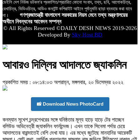
ডেইলি দেশ নিউজ ডটকম’র প্রকাশিত/প্রচারিত কোনো সংবাদ, তথ্য, ছবি, আলোকচিত্র,
রেখাচিত্র, ভিডিওচিত্র, অডিও কনটেন্ট কপিরাইট আইনে পূর্বানুমতি ছাড়া ব্যবহার করা যাবে
না।
গণপ্রজাতন্ত্রী বাংলাদেশ সরকারের নিয়ম মেনে তথ্য মন্ত্রণালয়ের
অধীনে নিবন্ধনের আবেদন সম্পন্ন
© All Rights Reserved ©DAILY DESH NEWS 2019-2026
Developed By
Sky Host BD
আবারও দিল্লির আদালতে জ্যাকলিন
প্রকাশিত সময় : ০৮:১৪:০৩ অপরাহ্ন, মঙ্গলবার, ২০ ডিসেম্বর ২০২২
📸 Download News PhotoCard
কনম্যান সুখেশ চন্দ্রশেখরের সঙ্গে ঘনিষ্ঠতার মূল্য হাড়ে হাড়ে টের পাচ্ছেন
বলিউড অভিনেত্রী জ্যাকলিন ফার্নান্দেজ। এখন তাকে সিনেমা পর্দার চেয়ে
আদালতের বারান্দাতেই বেশি দেখা যায়। এর মধ্যে জুটেছে মানহানির আরেকটি
মামলা। মোট কথা, আর্থিক প্রতারণায় মামলায় নাম জড়িয়ে রীতিমতো নাকাল এই