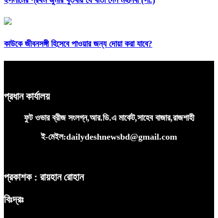
ইসলামের প্রথম জুমার খুতবায় যে বার্তা দেন মহানবী (সা.)
কাউকে জীবনসঙ্গী হিসেবে পাওয়ার জন্য দোয়া করা যাবে?
প্রধান কার্যালয়
ফুট ওভার ব্রীজ সংলগ্ন,আর.ডি.এ মার্কেট,সাহেব বাজার,রাজশাহী
ই-মেইল:dailydeshnewsbd@gmail.com
প্রকাশক : রায়হান রোহান
বিঃদ্রঃ