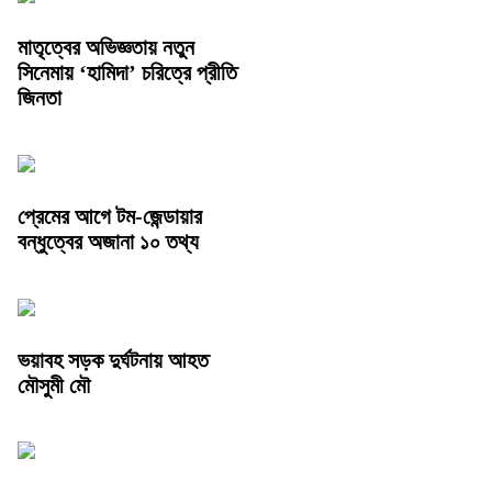
মাতৃত্বের অভিজ্ঞতায় নতুন
সিনেমায় ‘হামিদা’ চরিত্রে প্রীতি
জিনতা
প্রেমের আগে টম-জেন্ডায়ার
বন্ধুত্বের অজানা ১০ তথ্য
ভয়াবহ সড়ক দুর্ঘটনায় আহত
মৌসুমী মৌ