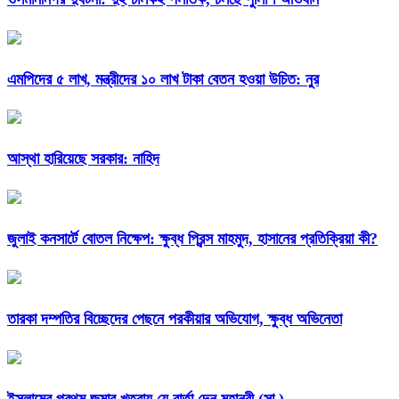
এমপিদের ৫ লাখ, মন্ত্রীদের ১০ লাখ টাকা বেতন হওয়া উচিত: নুর
আস্থা হারিয়েছে সরকার: নাহিদ
জুলাই কনসার্টে বোতল নিক্ষেপ: ক্ষুব্ধ প্রিন্স মাহমুদ, হাসানের প্রতিক্রিয়া কী?
তারকা দম্পতির বিচ্ছেদের পেছনে পরকীয়ার অভিযোগ, ক্ষুব্ধ অভিনেতা