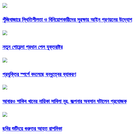
পুঁজিবাজারে স্থিতিশীলতা ও বিনিয়োগকারীদের সুরক্ষায় আইন প্রণয়নের উদ্যোগ
নতুন গোয়েন্দা প্রধান পেল যুক্তরাষ্ট্র
প্রযুক্তির স্পর্শে বদলেছে বন্ধুত্বের ব্যাকরণ
আবারও শাকিব খানের নায়িকা সাবিলা নূর, জল্পনার অবসান ঘটালেন প্রযোজক
ছবির শুটিংয়ে গুরুতর আহত রাশমিকা