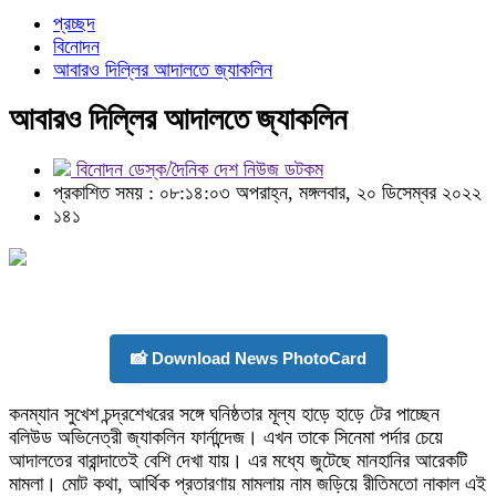
প্রচ্ছদ
বিনোদন
আবারও দিল্লির আদালতে জ্যাকলিন
আবারও দিল্লির আদালতে জ্যাকলিন
বিনোদন ডেস্ক/দৈনিক দেশ নিউজ ডটকম
প্রকাশিত সময় : ০৮:১৪:০৩ অপরাহ্ন, মঙ্গলবার, ২০ ডিসেম্বর ২০২২
১৪১
📸 Download News PhotoCard
কনম্যান সুখেশ চন্দ্রশেখরের সঙ্গে ঘনিষ্ঠতার মূল্য হাড়ে হাড়ে টের পাচ্ছেন
বলিউড অভিনেত্রী জ্যাকলিন ফার্নান্দেজ। এখন তাকে সিনেমা পর্দার চেয়ে
আদালতের বারান্দাতেই বেশি দেখা যায়। এর মধ্যে জুটেছে মানহানির আরেকটি
মামলা। মোট কথা, আর্থিক প্রতারণায় মামলায় নাম জড়িয়ে রীতিমতো নাকাল এই