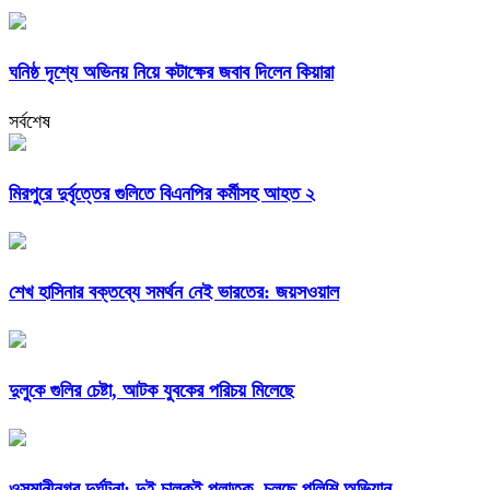
ঘনিষ্ঠ দৃশ্যে অভিনয় নিয়ে কটাক্ষের জবাব দিলেন কিয়ারা
সর্বশেষ
মিরপুরে দুর্বৃত্তের গুলিতে বিএনপির কর্মীসহ আহত ২
শেখ হাসিনার বক্তব্যে সমর্থন নেই ভারতের: জয়সওয়াল
দুলুকে গুলির চেষ্টা, আটক যুবকের পরিচয় মিলেছে
ওসমানীনগর দুর্ঘটনা: দুই চালকই পলাতক, চলছে পুলিশি অভিযান