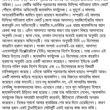
নায়িকা। ২০০ কোটির আর্থিক প্রতারণার মামলায় দিল্লির পাতিয়ালা হাউস কোর্টে
পৌঁছান বলিউড অভিনেত্রী জ্যাকলিন ফার্নান্দেজ। এ মুহূর্তে এ মামলায়
অন্তর্র্বতীকালীন জামিনে মুক্ত রয়েছেন জ্যাকলিন। সম্প্রতি এই মামলায়
দিল্লির পাতিয়ালা হাউস কোর্টে (জেলা দায়রা আদালত) ম্যাজিস্ট্রেটের সামনে
জবানবন্দি দেন অভিনেত্রী। ভারতীয় দণ্ডবিধির ১৬৪ ধারায় জ্যাকলিনের বয়ান
রেকর্ড করা হয়। এদিন আদালতে আসার কারণ তার ভ্রমণ বিষয়ে আদালতের
অনুমতি নেওয়া। জানা গেছে, চলমান তদন্তের মধ্যেই ভ্রমণের অনুমতি চেয়ে
আবেদন করেছেন অভিনেত্রী। তার আবেদন অনুযায়ী তিনি ২৩ ডিসেম্বর
বাহরাইন ভ্রমণ করবেন। সংবাদ সংস্থা এএনআই-এর বরাতে, আদালত
এনফোর্সমেন্ট ডিরেক্টরেটকে (ইডি) আবেদনের নির্দেশ দিয়েছে। তারা এখনও এই
বিষয়ে উত্তর দেয়নি। জ্যাকলিন ফার্নান্দেজ ২৩ ডিসেম্বর থেকে বাহরাইন
ভ্রমণের অনুমতি চেয়ে একটি আবেদন করেছেন। আদালত ইডিকে একটি
উত্তর দাখিল করার নির্দেশ দিয়েছে এবং ২২ ডিসেম্বরের জন্য বিষয়টি
তালিকাভুক্ত করেছে। এদিকে আর্থিক প্রতারণার মামলা ছাড়াও সম্প্রতি আরও
একটি মামলায় জড়িয়ে পড়েছেন জ্যাকলিন। তার বিরুদ্ধে মানহানির মামলা
করেছেন নোরা ফাতেহি। তবে শুধু জ্যাকলিন নন, এই মানহানির মামলায়
বেশকিছু সংবাদমাধ্যমের নামও এনেছেন নোরা। তবে মূল অভিযুক্ত হিসাবে
জ্যাকলিনকেই চিহ্নিত করা হয়েছে। নোরা তার অভিযোগে লেখেন, ‘জ্যাকলিন
ফার্নান্দেজ নিছক সাদামাটা মানহানিই করেননি, রীতিমতো ফৌজদারি অপরাধ
করেছেন। নিজের স্বার্থে আমার ক্যারিয়ার শেষ করে দিতে চেয়েছিলেন। কারণ
আমরা দুজন একই ইন্ডাস্ট্রিতে মোটামুটি একই ধরনের কাজ করে থাকি।