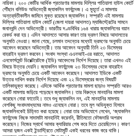
নায়িকা। ২০০ কোটির আর্থিক প্রতারণার মামলায় দিল্লির পাতিয়ালা হাউস কোর্টে
পৌঁছান বলিউড অভিনেত্রী জ্যাকলিন ফার্নান্দেজ। এ মুহূর্তে এ মামলায়
অন্তর্র্বতীকালীন জামিনে মুক্ত রয়েছেন জ্যাকলিন। সম্প্রতি এই মামলায়
দিল্লির পাতিয়ালা হাউস কোর্টে (জেলা দায়রা আদালত) ম্যাজিস্ট্রেটের সামনে
জবানবন্দি দেন অভিনেত্রী। ভারতীয় দণ্ডবিধির ১৬৪ ধারায় জ্যাকলিনের বয়ান
রেকর্ড করা হয়। এদিন আদালতে আসার কারণ তার ভ্রমণ বিষয়ে আদালতের
অনুমতি নেওয়া। জানা গেছে, চলমান তদন্তের মধ্যেই ভ্রমণের অনুমতি চেয়ে
আবেদন করেছেন অভিনেত্রী। তার আবেদন অনুযায়ী তিনি ২৩ ডিসেম্বর
বাহরাইন ভ্রমণ করবেন। সংবাদ সংস্থা এএনআই-এর বরাতে, আদালত
এনফোর্সমেন্ট ডিরেক্টরেটকে (ইডি) আবেদনের নির্দেশ দিয়েছে। তারা এখনও এই
বিষয়ে উত্তর দেয়নি। জ্যাকলিন ফার্নান্দেজ ২৩ ডিসেম্বর থেকে বাহরাইন
ভ্রমণের অনুমতি চেয়ে একটি আবেদন করেছেন। আদালত ইডিকে একটি
উত্তর দাখিল করার নির্দেশ দিয়েছে এবং ২২ ডিসেম্বরের জন্য বিষয়টি
তালিকাভুক্ত করেছে। এদিকে আর্থিক প্রতারণার মামলা ছাড়াও সম্প্রতি আরও
একটি মামলায় জড়িয়ে পড়েছেন জ্যাকলিন। তার বিরুদ্ধে মানহানির মামলা
করেছেন নোরা ফাতেহি। তবে শুধু জ্যাকলিন নন, এই মানহানির মামলায়
বেশকিছু সংবাদমাধ্যমের নামও এনেছেন নোরা। তবে মূল অভিযুক্ত হিসাবে
জ্যাকলিনকেই চিহ্নিত করা হয়েছে। নোরা তার অভিযোগে লেখেন, ‘জ্যাকলিন
ফার্নান্দেজ নিছক সাদামাটা মানহানিই করেননি, রীতিমতো ফৌজদারি অপরাধ
করেছেন। নিজের স্বার্থে আমার ক্যারিয়ার শেষ করে দিতে চেয়েছিলেন। কারণ
আমরা দুজন একই ইন্ডাস্ট্রিতে মোটামুটি একই ধরনের কাজ করে থাকি।