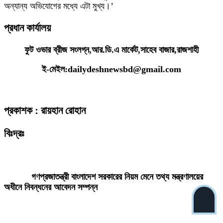
অন্যান্য অভিযোগের মধ্যে এটা মুখ্য।’
প্রধান কার্যালয়
ফুট ওভার ব্রীজ সংলগ্ন,আর.ডি.এ মার্কেট,সাহেব বাজার,রাজশাহী
ই-মেইল:dailydeshnewsbd@gmail.com
প্রকাশক : রায়হান রোহান
বিঃদ্রঃ
ডেইলি দেশ নিউজ ডটকম’র প্রকাশিত/প্রচারিত কোনো সংবাদ, তথ্য, ছবি, আলোকচিত্র,
রেখাচিত্র, ভিডিওচিত্র, অডিও কনটেন্ট কপিরাইট আইনে পূর্বানুমতি ছাড়া ব্যবহার করা যাবে
না।
গণপ্রজাতন্ত্রী বাংলাদেশ সরকারের নিয়ম মেনে তথ্য মন্ত্রণালয়ের
অধীনে নিবন্ধনের আবেদন সম্পন্ন