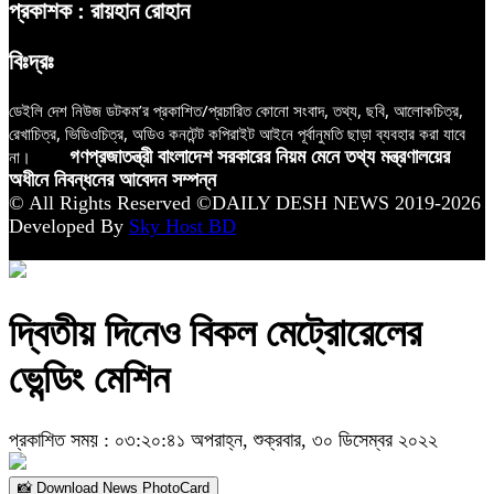
প্রকাশক : রায়হান রোহান
বিঃদ্রঃ
ডেইলি দেশ নিউজ ডটকম’র প্রকাশিত/প্রচারিত কোনো সংবাদ, তথ্য, ছবি, আলোকচিত্র,
রেখাচিত্র, ভিডিওচিত্র, অডিও কনটেন্ট কপিরাইট আইনে পূর্বানুমতি ছাড়া ব্যবহার করা যাবে
না।
গণপ্রজাতন্ত্রী বাংলাদেশ সরকারের নিয়ম মেনে তথ্য মন্ত্রণালয়ের
অধীনে নিবন্ধনের আবেদন সম্পন্ন
© All Rights Reserved ©DAILY DESH NEWS 2019-2026
Developed By
Sky Host BD
দ্বিতীয় দিনেও বিকল মেট্রোরেলের
ভেন্ডিং মেশিন
প্রকাশিত সময় : ০৩:২০:৪১ অপরাহ্ন, শুক্রবার, ৩০ ডিসেম্বর ২০২২
📸 Download News PhotoCard