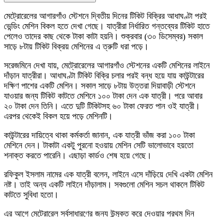
মেট্রোরেলের আগারগাঁও স্টেশনে দ্বিতীয় দিনের টিকিট বিক্রির আধাঘণ্টা পরই
ভেন্ডিং মেশিন বিকল হতে দেখা গেছে। যাত্রীরা নির্ধারিত গন্তব্যের টিকিট হাতে
পেলেও তাদের কাছ থেকে টাকা কাটা হয়নি। শুক্রবার (৩০ ডিসেম্বর) সকাল
সাড়ে ৮টায় টিকিট বিক্রয় মেশিনের এ ত্রুটি ধরা পড়ে।
সরেজমিনে দেখা যায়, মেট্রোরেলের আগারগাঁও স্টেশনের একটি মেশিনের লাইনে
দাঁড়ান যাত্রীরা। আধাঘণ্টা টিকিট বিক্রি চলার পরই বন্ধ হয়ে যায় কাউন্টারের
দক্ষিণ পাশের একটি মেশিন। সকাল সাড়ে ৮টায় উত্তরা দিয়াবাড়ী স্টেশনে
যাওয়ার জন্য টিকিট কাটতে মেশিনে ১০০ টাকা দেন এক যাত্রী। পরে আবার
২০ টাকা দেন তিনি। এতে দুটি টিকিটসহ ৬০ টাকা ফেরত পান ওই যাত্রী।
এরপর থেকেই বিকল হয়ে পড়ে মেশিনটি।
কাউন্টারের দায়িত্বে থাকা কর্মকর্তা জানান, এক যাত্রী ভাঁজ করা ১০০ টাকা
মেশিনে দেন। টাকাটা একটু পুরনো হওয়ায় মেশিন সেটি ভালোভাবে হয়তো
শনাক্ত করতে পারেনি। এছাড়া কার্ডও শেষ হয়ে গেছে।
রফিকুল ইসলাম নামের এক যাত্রী বলেন, লাইনে এসে দাঁড়িয়ে দেখি একটা মেশিন
নষ্ট। তাই অন্য একটি লাইনে দাঁড়ালাম। সবগুলো মেশিন সচল থাকলে টিকিট
কাটতে সুবিধা হতো।
এর আগে মেট্রোরেল সর্বসাধারণের জন্য উন্মুক্ত করে দেওয়ার প্রথম দিন