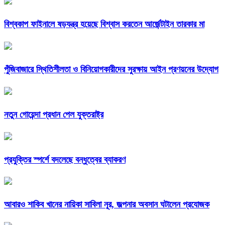
বিশ্বকাপ ফাইনালে ষড়যন্ত্র হয়েছে বিশ্বাস করতেন আর্জেন্টাইন তারকার মা
পুঁজিবাজারে স্থিতিশীলতা ও বিনিয়োগকারীদের সুরক্ষায় আইন প্রণয়নের উদ্যোগ
নতুন গোয়েন্দা প্রধান পেল যুক্তরাষ্ট্র
প্রযুক্তির স্পর্শে বদলেছে বন্ধুত্বের ব্যাকরণ
আবারও শাকিব খানের নায়িকা সাবিলা নূর, জল্পনার অবসান ঘটালেন প্রযোজক