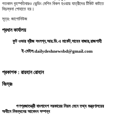
গতকাল বৃহস্পতিবারও ভেন্ডিং মেশিন বিকল হওয়ায় যাত্রীদের টিকিট কাটতে
বিড়ম্বনা পোহাতে হয়।
সূত্র: জাগোনিউজ
প্রধান কার্যালয়
ফুট ওভার ব্রীজ সংলগ্ন,আর.ডি.এ মার্কেট,সাহেব বাজার,রাজশাহী
ই-মেইল:dailydeshnewsbd@gmail.com
প্রকাশক : রায়হান রোহান
বিঃদ্রঃ
ডেইলি দেশ নিউজ ডটকম’র প্রকাশিত/প্রচারিত কোনো সংবাদ, তথ্য, ছবি, আলোকচিত্র,
রেখাচিত্র, ভিডিওচিত্র, অডিও কনটেন্ট কপিরাইট আইনে পূর্বানুমতি ছাড়া ব্যবহার করা যাবে
না।
গণপ্রজাতন্ত্রী বাংলাদেশ সরকারের নিয়ম মেনে তথ্য মন্ত্রণালয়ের
অধীনে নিবন্ধনের আবেদন সম্পন্ন