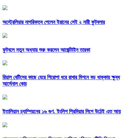
অস্ট্রেলিয়ার নাগরিকত্ব পেলেন ইরানের সেই ২ নারী ফুটবলার
ফুটবলে নতুন অধ্যায় শুরু করলেন আর্জেন্টাইন তারকা
রিয়াল বেটিসের কাছে হেরে শিরোপা ধরে রাখার মিশনে বড় ধাক্কায় ক্ষুব্ধ
আর্সেনাল কোচ
ইতালিয়ান চ্যাম্পিয়নের ১৬ গুণ, ইংলিশ প্রিমিয়ার লিগে উঠেই এত আয়