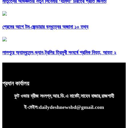
মাতৃত্বের অভিজ্ঞতায় নতুন সিনেমায় ‘হামিদা’ চরিত্রে প্রীতি জিনতা
প্রেমের আগে টম-জেন্ডায়ার বন্ধুত্বের অজানা ১০ তথ্য
লালপুরে অ্যাম্বুলেন্স-ভ্যান-ট্রলির ত্রিমুখী সংঘর্ষে শ্রমিক নিহত, আহত ২
প্রধান কার্যালয়
ফুট ওভার ব্রীজ সংলগ্ন,আর.ডি.এ মার্কেট,সাহেব বাজার,রাজশাহী
ই-মেইল:dailydeshnewsbd@gmail.com