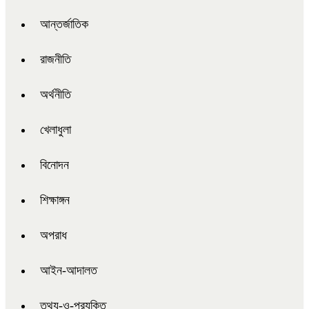
আন্তর্জাতিক
রাজনীতি
অর্থনীতি
খেলাধুলা
বিনোদন
শিক্ষাঙ্গন
অপরাধ
আইন-আদালত
তথ্য-ও-প্রযুক্তি