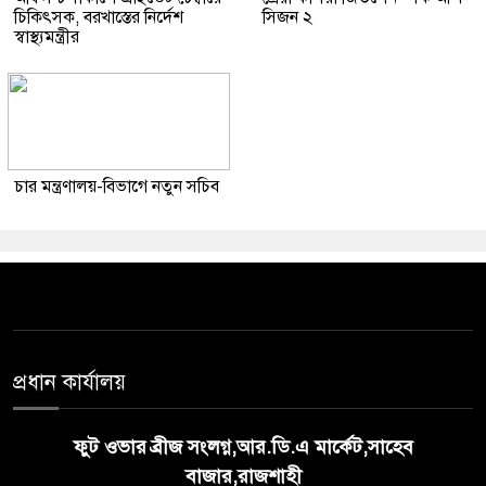
চিকিৎসক, বরখাস্তের নির্দেশ
সিজন ২
স্বাস্থ্যমন্ত্রীর
চার মন্ত্রণালয়-বিভাগে নতুন সচিব
প্রধান কার্যালয়
ফুট ওভার ব্রীজ সংলগ্ন,আর.ডি.এ মার্কেট,সাহেব
বাজার,রাজশাহী