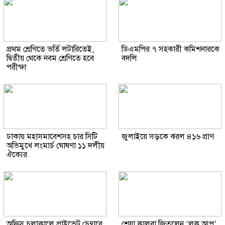
প্রথম শ্রেণিতে ভর্তি লটারিতেই,
ডিএমপির ৭ সহকারী কমিশনারকে
দ্বিতীয় থেকে নবম শ্রেণিতে হবে
বদলি
পরীক্ষা
ঢাকায় মহাসমাবেশসহ চার সিটি
জুলাইয়ে সড়কে ঝরল ৪১৬ প্রাণ
অভিমুখে লংমার্চ ঘোষণা ১১ দলীয়
ঐক্যের
অফিস চলাকালে প্রাইভেট চেম্বারে
শ্রেয়া কালরা জিতলেন ‘লক আপ’