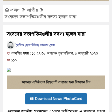
প্রচ্ছদ
জাতীয়
সংসদের সভাপতিমণ্ডলীর সদস্য হলেন যারা
সংসদের সভাপতিমণ্ডলীর সদস্য হলেন যারা
দৈনিক দেশ নিউজ ডটকম ডেস্ক
প্রকাশিত সময় : ১০:২৭:৩৮ অপরাহ্ন, বৃহস্পতিবার, ৫ জানুয়ারী ২০২৩
১১০
📸 Download News PhotoCard
একাদশ জাতীয় সংসদের ২১তম অধিবেশন ও বছরের প্রথম