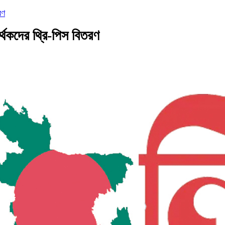
রণ
র্থকদের থ্রি-পিস বিতরণ