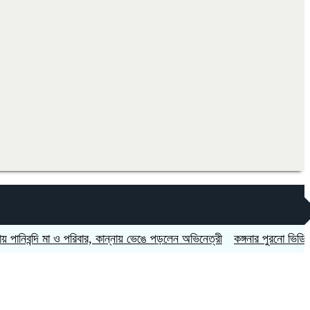
দি মা ও পরিবার, কান্নায় ভেঙে পড়লেন অভিনেত্রী
কঙ্গনার পুরনো ভিডিও ফের ভাইর