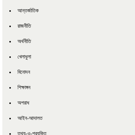
আন্তর্জাতিক
রাজনীতি
অর্থনীতি
খেলাধুলা
বিনোদন
শিক্ষাঙ্গন
অপরাধ
আইন-আদালত
তথ্য-ও-প্রযুক্তি