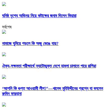
ঘনিষ্ঠ দৃশ্যে অভিনয় নিয়ে কটাক্ষের জবাব দিলেন কিয়ারা
সর্বশেষ
নামাজে ঘুমিয়ে পড়লে কি অজু ভেঙে যায়?
ঐক্য-সক্ষমতা পরীক্ষার্থে ন্যাটোভুক্ত দেশে হামলা চালাতে পারে রাশিয়া
‘আপনি কি গুপ্ত আওয়ামী লীগ?’—খালেদ মুহিউদ্দীনের প্রশ্নে যা বললেন
রুমিন ফারহানা