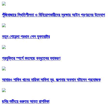
পুঁজিবাজারে স্থিতিশীলতা ও বিনিয়োগকারীদের সুরক্ষায় আইন প্রণয়নের উদ্যোগ
নতুন গোয়েন্দা প্রধান পেল যুক্তরাষ্ট্র
প্রযুক্তির স্পর্শে বদলেছে বন্ধুত্বের ব্যাকরণ
আবারও শাকিব খানের নায়িকা সাবিলা নূর, জল্পনার অবসান ঘটালেন প্রযোজক
ছবির শুটিংয়ে গুরুতর আহত রাশমিকা