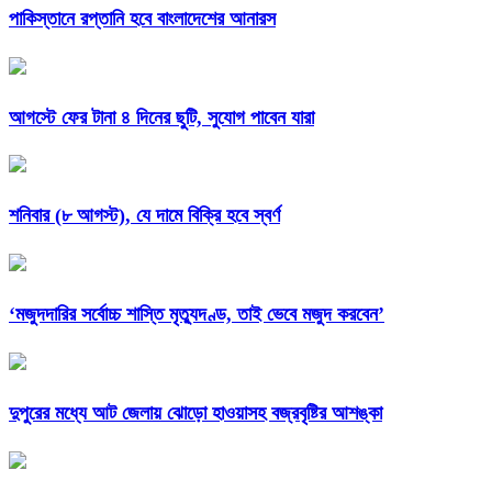
পাকিস্তানে রপ্তানি হবে বাংলাদেশের আনারস
আগস্টে ফের টানা ৪ দিনের ছুটি, সুযোগ পাবেন যারা
শনিবার (৮ আগস্ট), যে দামে বিক্রি হবে স্বর্ণ
‘মজুদদারির সর্বোচ্চ শাস্তি মৃত্যুদণ্ড, তাই ভেবে মজুদ করবেন’
দুপুরের মধ্যে আট জেলায় ঝোড়ো হাওয়াসহ বজ্রবৃষ্টির আশঙ্কা