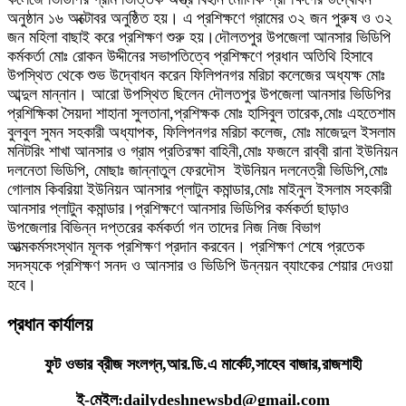
অনুষ্ঠান ১৬ অক্টোবর অনুষ্ঠিত হয়। এ প্রশিক্ষণে গ্রামের ৩২ জন পুরুষ ও ৩২
জন মহিলা বাছাই করে প্রশিক্ষণ শুরু হয়।দৌলতপুর উপজেলা আনসার ভিডিপি
কর্মকর্তা মোঃ রোকন উদ্দীনের সভাপতিত্বে প্রশিক্ষণে প্রধান অতিথি হিসাবে
উপস্থিত থেকে শুভ উদ্বোধন করেন ফিলিপনগর মরিচা কলেজের অধ্যক্ষ মোঃ
আব্দুল মান্নান। আরো উপস্থিত ছিলেন দৌলতপুর উপজেলা আনসার ভিডিপির
প্রশিক্ষিকা সৈয়দা শাহানা সুলতানা,প্রশিক্ষক মোঃ হাসিবুল তারেক,মোঃ এহতেশাম
বুলবুল সুমন সহকারী অধ্যাপক, ফিলিপনগর মরিচা কলেজ, মোঃ মাজেদুল ইসলাম
মনিটরিং শাখা আনসার ও গ্রাম প্রতিরক্ষা বাহিনী,মোঃ ফজলে রাব্বী রানা ইউনিয়ন
দলনেতা ভিডিপি, মোছাঃ জান্নাতুল ফেরদৌস ইউনিয়ন দলনেত্রী ভিডিপি,মোঃ
গোলাম কিবরিয়া ইউনিয়ন আনসার প্লাটুন কমান্ডার,মোঃ মাইনুল ইসলাম সহকারী
আনসার প্লাটুন কমান্ডার।প্রশিক্ষণে আনসার ভিডিপির কর্মকর্তা ছাড়াও
উপজেলার বিভিন্ন দপ্তরের কর্মকর্তা গন তাদের নিজ নিজ বিভাগ
আত্মকর্মসংস্থান মূলক প্রশিক্ষণ প্রদান করবেন। প্রশিক্ষণ শেষে প্রতেক
সদস্যকে প্রশিক্ষণ সনদ ও আনসার ও ভিডিপি উন্নয়ন ব্যাংকের শেয়ার দেওয়া
হবে।
প্রধান কার্যালয়
ফুট ওভার ব্রীজ সংলগ্ন,আর.ডি.এ মার্কেট,সাহেব বাজার,রাজশাহী
ই-মেইল:dailydeshnewsbd@gmail.com