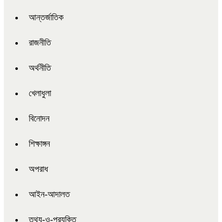
আন্তর্জাতিক
রাজনীতি
অর্থনীতি
খেলাধুলা
বিনোদন
শিক্ষাঙ্গন
অপরাধ
আইন-আদালত
তথ্য-ও-প্রযুক্তি