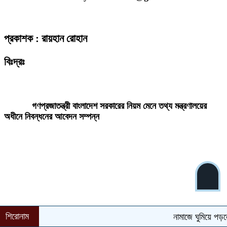
প্রকাশক : রায়হান রোহান
বিঃদ্রঃ
ডেইলি দেশ নিউজ ডটকম’র প্রকাশিত/প্রচারিত কোনো সংবাদ, তথ্য, ছবি, আলোকচিত্র,
রেখাচিত্র, ভিডিওচিত্র, অডিও কনটেন্ট কপিরাইট আইনে পূর্বানুমতি ছাড়া ব্যবহার করা যাবে
না।
গণপ্রজাতন্ত্রী বাংলাদেশ সরকারের নিয়ম মেনে তথ্য মন্ত্রণালয়ের
অধীনে নিবন্ধনের আবেদন সম্পন্ন
শিরোনাম
নামাজে ঘুমিয়ে পড়লে ক