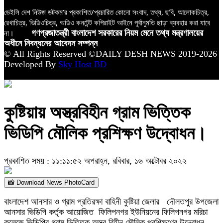
ডেইলি দেশ নিউজ ডটকম’র প্রকাশিত/প্রচারিত কোনো সংবাদ, তথ্য, ছবি, আলোকচিত্র,
রেখাচিত্র, ভিডিওচিত্র, অডিও কনটেন্ট কপিরাইট আইনে পূর্বানুমতি ছাড়া ব্যবহার করা যাবে
না।
গণপ্রজাতন্ত্রী বাংলাদেশ সরকারের নিয়ম মেনে তথ্য মন্ত্রণালয়ের
অধীনে নিবন্ধনের আবেদন সম্পন্ন
© All Rights Reserved ©DAILY DESH NEWS 2019-2026
Developed By
Sky Host BD
কুষ্টিয়ায় অস্ত্রবিহীন গ্রাম ভিত্তিক
ভিডিপি মৌলিক প্রশিক্ষণ উদ্বোধন।
প্রকাশিত সময় : ১১:১১:৫২ অপরাহ্ন, রবিবার, ১৬ অক্টোবর ২০২২
📸 Download News PhotoCard
বাংলাদেশ আনসার ও গ্রাম প্রতিরক্ষা বাহিনী কুষ্টিয়া জেলার দৌলতপুর উপজেলা
আনসার ভিডিপি কর্তৃক আয়োজিত ফিলিপনগর ইউনিয়নের ফিলিপনগর মরিচা
কলেজে ভিডিপির গ্রাম ভিত্তিক অস্ত্র বিহীন মৌলিক প্রশিক্ষণের উদ্বোধন