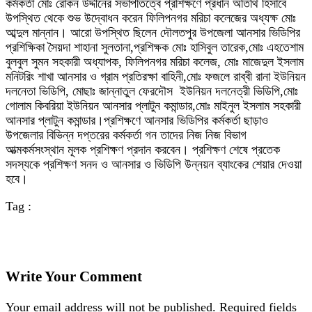
কর্মকর্তা মোঃ রোকন উদ্দীনের সভাপতিত্বে প্রশিক্ষণে প্রধান অতিথি হিসাবে
উপস্থিত থেকে শুভ উদ্বোধন করেন ফিলিপনগর মরিচা কলেজের অধ্যক্ষ মোঃ
আব্দুল মান্নান। আরো উপস্থিত ছিলেন দৌলতপুর উপজেলা আনসার ভিডিপির
প্রশিক্ষিকা সৈয়দা শাহানা সুলতানা,প্রশিক্ষক মোঃ হাসিবুল তারেক,মোঃ এহতেশাম
বুলবুল সুমন সহকারী অধ্যাপক, ফিলিপনগর মরিচা কলেজ, মোঃ মাজেদুল ইসলাম
মনিটরিং শাখা আনসার ও গ্রাম প্রতিরক্ষা বাহিনী,মোঃ ফজলে রাব্বী রানা ইউনিয়ন
দলনেতা ভিডিপি, মোছাঃ জান্নাতুল ফেরদৌস ইউনিয়ন দলনেত্রী ভিডিপি,মোঃ
গোলাম কিবরিয়া ইউনিয়ন আনসার প্লাটুন কমান্ডার,মোঃ মাইনুল ইসলাম সহকারী
আনসার প্লাটুন কমান্ডার।প্রশিক্ষণে আনসার ভিডিপির কর্মকর্তা ছাড়াও
উপজেলার বিভিন্ন দপ্তরের কর্মকর্তা গন তাদের নিজ নিজ বিভাগ
আত্মকর্মসংস্থান মূলক প্রশিক্ষণ প্রদান করবেন। প্রশিক্ষণ শেষে প্রতেক
সদস্যকে প্রশিক্ষণ সনদ ও আনসার ও ভিডিপি উন্নয়ন ব্যাংকের শেয়ার দেওয়া
হবে।
Tag :
Write Your Comment
Your email address will not be published.
Required fields