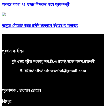
অবসরে যাওয়া ৭৫ হাজার শিক্ষকের পাশে প্রধানমন্ত্রী
হরমুজে নৌজোট গড়ার মার্কিন উদ্যোগে ইউরোপের অনাগ্রহ
প্রধান কার্যালয়
ফুট ওভার ব্রীজ সংলগ্ন,আর.ডি.এ মার্কেট,সাহেব বাজার,রাজশাহী
ই-মেইল:dailydeshnewsbd@gmail.com
প্রকাশক : রায়হান রোহান
বিঃদ্রঃ