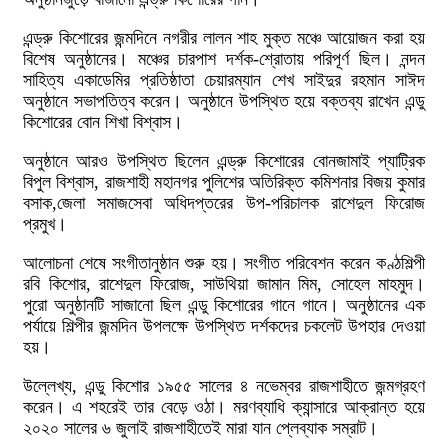
এন্ড্রু কিশোরের জন্মদিনে নগরীর লালন শাহ মুক্ত মঞ্চে আয়োজন করা হয়
বিশেষ অনুষ্ঠানের। মঞ্চের চারপাশ দর্শক-শ্রোতায় পরিপূর্ণ ছিল। নন্দন
সাহিত্য একাডেমির প্রতিষ্ঠাতা চেয়ারম্যান শেখ সাইদুর রহমান সাঈদ
অনুষ্ঠানে সভাপতিত্ব করেন। অনুষ্ঠানে উপস্থিত হয়ে বক্তব্য রাখেন এন্ডু
কিশোরের বোন শিখা বিশ্বাস।
অনুষ্ঠানে আরও উপস্থিত ছিলেন এন্ড্রু কিশোরের বোনজামাই প্যাট্রিক
বিপুল বিশ্বাস, রাজশাহী মহানগর পুলিশের অতিরিক্ত কমিশনার বিজয় কুমার
বসাক,জেলা সমাজসেবা অধিদপ্তরের উপ-পরিচালক রাশেদুল ফিরোজ
প্রমুখ।
আলোচনা শেষে সংগীতানুষ্ঠান শুরু হয়। সংগীত পরিবেশন করেন কণ্ঠশিল্পী
রবি কিশোর, রাশেদুল ফিরোজ, সাউথিয়া জামান মিম, সোহেল মাহমুদ।
পুরো অনুষ্ঠানটি সাজানো ছিল এন্ডু কিশোরের গানে গানে। অনুষ্ঠানের এক
পর্যায়ে শিল্পীর জন্মদিন উপলক্ষে উপস্থিত দর্শকদের চকলেট উপহার দেওয়া
হয়।
উল্লেখ্য, এন্ডু কিশোর ১৯৫৫ সালের ৪ নভেম্বর রাজশাহীতে জন্মগ্রহণ
করেন। এ শহরেই তার বেড়ে ওঠা। মরণব্যাধি ক্যান্সারে আক্রান্ত হয়ে
২০২০ সালের ৬ জুলাই রাজশাহীতেই মারা যান প্লেব্যাক সম্রাট।