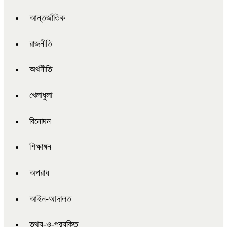
আন্তর্জাতিক
রাজনীতি
অর্থনীতি
খেলাধুলা
বিনোদন
শিক্ষাঙ্গন
অপরাধ
আইন-আদালত
তথ্য-ও-প্রযুক্তি