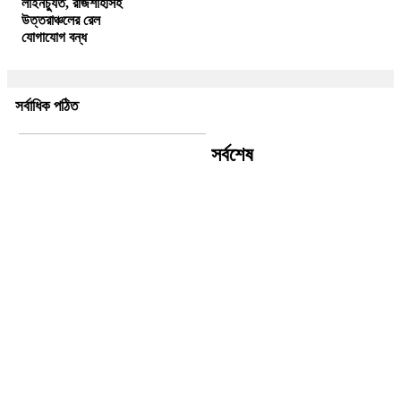
লাইনচ্যুত, রাজশাহীসহ
উত্তরাঞ্চলের রেল
যোগাযোগ বন্ধ
সর্বাধিক পঠিত
সর্বশেষ
বিশ্বকাপ ফাইনালে ষড়যন্ত্র হয়েছে
বিশ্বাস করতেন আর্জেন্টাইন তারকার মা