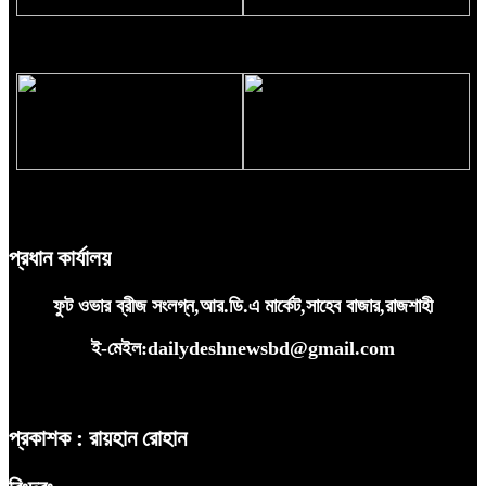
সাবিলা নূরের নতুন চমক ‘ফাইসা গেছি’
‘লাপাত্তা’য় ব্যস্ত নুসরাত ফারিয়া
জীবনের কোনো সিলেবাস নেই: মোদি
ঠাকুরগাঁওয়ে মোটরসাইকেল দুর্ঘটনায় নিহত
২
প্রধান কার্যালয়
ফুট ওভার ব্রীজ সংলগ্ন,আর.ডি.এ মার্কেট,সাহেব বাজার,রাজশাহী
ই-মেইল:dailydeshnewsbd@gmail.com
প্রকাশক : রায়হান রোহান