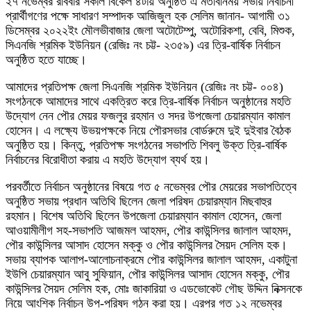
২৭ নভেম্বর রবিবার সকাল বিকেল ৪টায় অনুষ্ঠিত এ মতবিনিময় সভায় নির্বাচনী
প্রার্থীগণের পক্ষে সাধারণ সম্পাদক আজিজুল হক সেলিম জানান- আগামী ৩১
ডিসেম্বর ২০২২ইং মৌলভীবাজার জেলা অটোটেম্পু, অটোরিকশা, বেবি, মিশুক,
সিএনজি শ্রমিক ইউনিয়ন (রেজিঃ নং চট্ট- ২৩৫৯) এর ত্রি-বার্ষিক নির্বাচন
অনুষ্ঠিত হতে যাচ্ছে।
আমাদের প্রতিপক্ষ জেলা সিএনজি শ্রমিক ইউনিয়ন (রেজিঃ নং চট্ট- ০০৪)
সংগঠনকে আমাদের সাথে একত্রিত করে ত্রি-বার্ষিক নির্বাচন অনুষ্ঠানের মহতি
উদ্যোগ নেন পৌর মেয়র ফজলুর রহমান ও সদর উপজেলা চেয়ারম্যান কামাল
হোসেন। এ লক্ষ্যে উভয়পক্ষকে নিয়ে পৌরসভার বোর্ডরুমে দুই দুইবার বৈঠক
অনুষ্ঠিত হয়। কিন্তু, প্রতিপক্ষ সংগঠনের সভাপতি শিবলু উক্ত ত্রি-বার্ষিক
নির্বাচনের বিরোধীতা করায় এ মহতি উদ্যোগ ব্যর্থ হয়।
পরবর্তীতে নির্বাচন অনুষ্ঠানের বিষয়ে গত ৫ নভেম্বর পৌর মেয়রের সভাপতিত্বে
অনুষ্ঠিত সভায় প্রধান অতিথি ছিলেন জেলা পরিষদ চেয়ারম্যান মিছবাহুর
রহমান। বিশেষ অতিথি ছিলেন উপজেলা চেয়ারম্যান কামাল হোসেন, জেলা
আওয়ামীলীগ সহ-সভাপতি আজমল আহমদ, পৌর কাউন্সিলর জালাল আহমদ,
পৌর কাউন্সিলর আসাদ হোসেন মক্কু ও পৌর কাউন্সিলর সৈয়দ সেলিম হক।
সভায় ব্যাপক আলাপ-আলোচনাক্রমে পৌর কাউন্সিলর জালাল আহমদ, একাটুনা
ইউপি চেয়ারম্যান আবু সুফিয়ান, পৌর কাউন্সিলর আসাদ হোসেন মক্কু, পৌর
কাউন্সিলর সৈয়দ সেলিম হক, মোঃ জাকারিয়া ও এডভোকেট গৌছ উদ্দিন নিক্সনকে
নিয়ে আংশিক নির্বাচন উপ-পরিষদ গঠন করা হয়। এরপর গত ১২ নভেম্বর