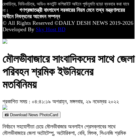
রেখাচিত্র, ভিডিওচিত্র, অডিও কনটেন্ট কপিরাইট আইনে পূর্বানুমতি ছাড়া ব্যবহার করা যাবে
না।
গণপ্রজাতন্ত্রী বাংলাদেশ সরকারের নিয়ম মেনে তথ্য মন্ত্রণালয়ের
অধীনে নিবন্ধনের আবেদন সম্পন্ন
© All Rights Reserved ©DAILY DESH NEWS 2019-2026
Developed By
Sky Host BD
মৌলভীবাজারে সাংবাদিকদের সাথে জেলা
পরিবহন শ্রমিক ইউনিয়নের
মতবিনিময়
প্রকাশিত সময় : ০৪:৪১:১৯ অপরাহ্ন, মঙ্গলবার, ২৯ নভেম্বর ২০২২
📸 Download News PhotoCard
নির্বাচনে সহযোগীতা চেয়ে মৌলভীবাজার অনলাইন প্রেসক্লাবের সাথে
মৌলভীবাজারে জেলা অটোটেম্পু, অটোরিকশা, বেবি, মিশুক, সিএনজি শ্রমিক