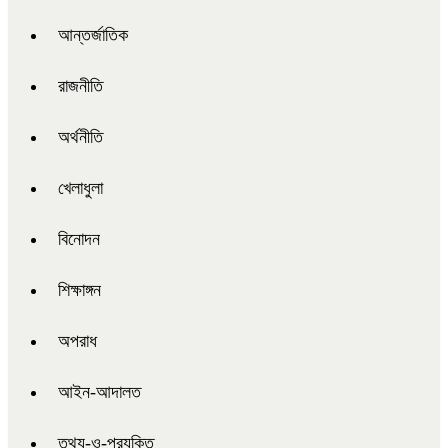
আন্তর্জাতিক
রাজনীতি
অর্থনীতি
খেলাধুলা
বিনোদন
শিক্ষাঙ্গন
অপরাধ
আইন-আদালত
তথ্য-ও-প্রযুক্তি