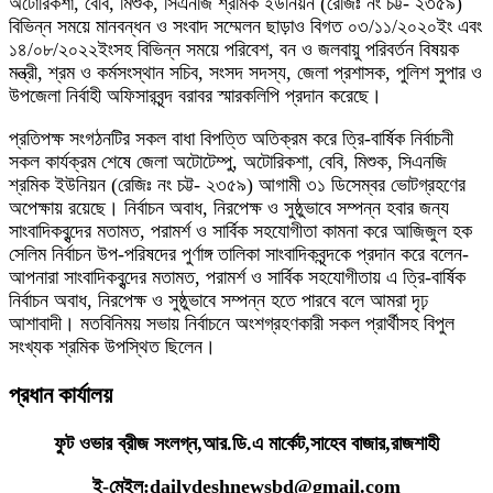
অটোরিকশা, বেবি, মিশুক, সিএনজি শ্রমিক ইউনিয়ন (রেজিঃ নং চট্ট- ২৩৫৯)
বিভিন্ন সময়ে মানবন্ধন ও সংবাদ সম্মেলন ছাড়াও বিগত ০৩/১১/২০২০ইং এবং
১৪/০৮/২০২২ইংসহ বিভিন্ন সময়ে পরিবেশ, বন ও জলবায়ু পরিবর্তন বিষয়ক
মন্ত্রী, শ্রম ও কর্মসংস্থান সচিব, সংসদ সদস্য, জেলা প্রশাসক, পুলিশ সুপার ও
উপজেলা নির্বাহী অফিসারবৃন্দ বরাবর স্মারকলিপি প্রদান করেছে।
প্রতিপক্ষ সংগঠনটির সকল বাধা বিপত্তি অতিক্রম করে ত্রি-বার্ষিক নির্বাচনী
সকল কার্যক্রম শেষে জেলা অটোটেম্পু, অটোরিকশা, বেবি, মিশুক, সিএনজি
শ্রমিক ইউনিয়ন (রেজিঃ নং চট্ট- ২৩৫৯) আগামী ৩১ ডিসেম্বর ভোটগ্রহণের
অপেক্ষায় রয়েছে। নির্বাচন অবাধ, নিরপেক্ষ ও সুষ্ঠুভাবে সম্পন্ন হবার জন্য
সাংবাদিকবৃন্দের মতামত, পরামর্শ ও সার্বিক সহযোগীতা কামনা করে আজিজুল হক
সেলিম নির্বাচন উপ-পরিষদের পুর্ণাঙ্গ তালিকা সাংবাদিকবৃন্দকে প্রদান করে বলেন-
আপনারা সাংবাদিকবৃন্দের মতামত, পরামর্শ ও সার্বিক সহযোগীতায় এ ত্রি-বার্ষিক
নির্বাচন অবাধ, নিরপেক্ষ ও সুষ্ঠুভাবে সম্পন্ন হতে পারবে বলে আমরা দৃঢ়
আশাবাদী। মতবিনিময় সভায় নির্বাচনে অংশগ্রহণকারী সকল প্রার্থীসহ বিপুল
সংখ্যক শ্রমিক উপস্থিত ছিলেন।
প্রধান কার্যালয়
ফুট ওভার ব্রীজ সংলগ্ন,আর.ডি.এ মার্কেট,সাহেব বাজার,রাজশাহী
ই-মেইল:dailydeshnewsbd@gmail.com