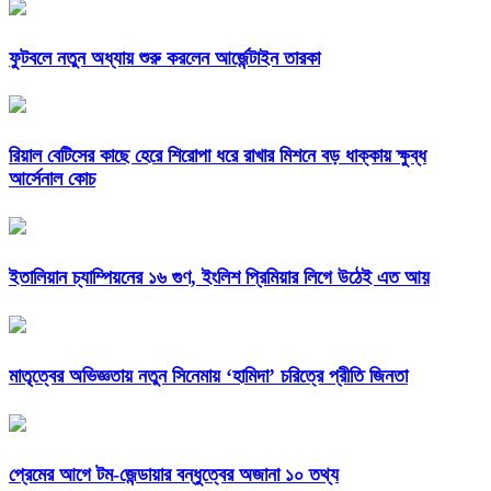
ফুটবলে নতুন অধ্যায় শুরু করলেন আর্জেন্টাইন তারকা
রিয়াল বেটিসের কাছে হেরে শিরোপা ধরে রাখার মিশনে বড় ধাক্কায় ক্ষুব্ধ
আর্সেনাল কোচ
ইতালিয়ান চ্যাম্পিয়নের ১৬ গুণ, ইংলিশ প্রিমিয়ার লিগে উঠেই এত আয়
মাতৃত্বের অভিজ্ঞতায় নতুন সিনেমায় ‘হামিদা’ চরিত্রে প্রীতি জিনতা
প্রেমের আগে টম-জেন্ডায়ার বন্ধুত্বের অজানা ১০ তথ্য