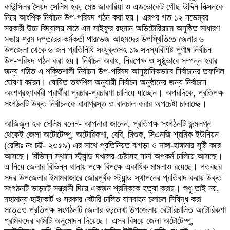
কাউন্সিলর সৈয়দ সেলিম হক, মোঃ জাকারিয়া ও এডভোকেট গৌছ উদ্দিন নিক্সনকে
নিয়ে আংশিক নির্বাচন উপ-পরিষদ গঠন করা হয়। এরপর গত ১২ নভেম্বর
সরকারী উচ্চ বিদ্যালয় মাঠে এম সাইফুর রহমান অডিটোরিয়ামে অনুষ্ঠিত সাধারণ
সভায় শ্রম দপ্তরের কর্মকর্তা পারভেজ আহমদের উপস্থিতিতে জেলার ৬
উপজেলা থেকে ৬ জন প্রতিনিধি সংযুক্তসহ ১৯ সদস্যবিশিষ্ট পুর্ণাঙ্গ নির্বাচন
উপ-পরিষদ গঠন করা হয়। নির্বাচন অবাধ, নিরপেক্ষ ও সুষ্ঠুভাবে সম্পন্ন হবার
জন্য গঠিত এ শক্তিশালী নির্বাচন উপ-পরিষদ আনুষ্ঠানিকভাবে নির্বাচনের তফশিল
ঘোষণা করেন। ঘোষিত তফশিল অনুযায়ী নির্বাচন অনুষ্ঠানের জন্য নির্বাচনে
অংশগ্রহণকারী প্রার্থীরা প্রচার-প্রচারণা চালিয়ে যাচ্ছেন। অপরদিকে, প্রতিপক্ষ
সংগঠনটি উক্ত নির্বাচনকে বাধাগ্রস্ত ও বানচাল করার অপচেষ্টা চালাচ্ছে।
আজিজুল হক সেলিম বলেন- আপনারা জানেন, প্রতিপক্ষ সংগঠনটি জন্মলগ্ন
থেকেই জেলা অটোটেম্পু, অটোরিকশা, বেবি, মিশুক, সিএনজি শ্রমিক ইউনিয়ন
(রেজিঃ নং চট্ট- ২৩৫৯) এর সাথে প্রতিনিয়ত ঝগড়া ও দাঙ্গা-হাঙ্গামার সৃষ্টি করে
আসছে। বিভিন্ন স্থানে স্ট্যান্ড দখলের চেষ্টাসহ নানা অপকর্ম চালিয়ে আসছে।
এ নিয়ে জেলার বিভিন্ন থানায় পক্ষে বিপক্ষে একাধিক মামলাও রয়েছে। গতবছর
সদর উপজেলার ইমামবাজারে জোরপূর্বক স্ট্যান্ড স্থাপনের প্রতিবাদ করায় উক্ত
সংগঠনটি ভাড়াটে সন্ত্রাসী দিয়ে একজন শ্রমিককে হত্যা করায়। শুধু তাই নয়,
মহামান্য হাইকোর্ট ও সরকার বেটারি চালিত যানবাহন চলাচল নিষিদ্ধ করা
সত্তেও প্রতিপক্ষ সংগঠনটি জেলার বড়লেখা উপজেলায় বেটারিচালিত অটোরিকশা
শ্রমিকদের কমিটি অনুমোদন দিয়েছে। এসব বিষয়ে জেলা অটোটেম্পু,