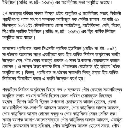
ইউনিয়ন (রেজিঃ নং চট্ট- ২৩৫৯) এর মতবিনিময় সভা অনুষ্ঠিত হয়েছে।
২৭ নভেম্বর রবিবার সকাল বিকেল ৪টায় অনুষ্ঠিত এ মতবিনিময় সভায় নির্বাচনী
প্রার্থীগণের পক্ষে সাধারণ সম্পাদক আজিজুল হক সেলিম জানান- আগামী ৩১
ডিসেম্বর ২০২২ইং মৌলভীবাজার জেলা অটোটেম্পু, অটোরিকশা, বেবি, মিশুক,
সিএনজি শ্রমিক ইউনিয়ন (রেজিঃ নং চট্ট- ২৩৫৯) এর ত্রি-বার্ষিক নির্বাচন
অনুষ্ঠিত হতে যাচ্ছে।
আমাদের প্রতিপক্ষ জেলা সিএনজি শ্রমিক ইউনিয়ন (রেজিঃ নং চট্ট- ০০৪)
সংগঠনকে আমাদের সাথে একত্রিত করে ত্রি-বার্ষিক নির্বাচন অনুষ্ঠানের মহতি
উদ্যোগ নেন পৌর মেয়র ফজলুর রহমান ও সদর উপজেলা চেয়ারম্যান কামাল
হোসেন। এ লক্ষ্যে উভয়পক্ষকে নিয়ে পৌরসভার বোর্ডরুমে দুই দুইবার বৈঠক
অনুষ্ঠিত হয়। কিন্তু, প্রতিপক্ষ সংগঠনের সভাপতি শিবলু উক্ত ত্রি-বার্ষিক
নির্বাচনের বিরোধীতা করায় এ মহতি উদ্যোগ ব্যর্থ হয়।
পরবর্তীতে নির্বাচন অনুষ্ঠানের বিষয়ে গত ৫ নভেম্বর পৌর মেয়রের সভাপতিত্বে
অনুষ্ঠিত সভায় প্রধান অতিথি ছিলেন জেলা পরিষদ চেয়ারম্যান মিছবাহুর
রহমান। বিশেষ অতিথি ছিলেন উপজেলা চেয়ারম্যান কামাল হোসেন, জেলা
আওয়ামীলীগ সহ-সভাপতি আজমল আহমদ, পৌর কাউন্সিলর জালাল আহমদ,
পৌর কাউন্সিলর আসাদ হোসেন মক্কু ও পৌর কাউন্সিলর সৈয়দ সেলিম হক।
সভায় ব্যাপক আলাপ-আলোচনাক্রমে পৌর কাউন্সিলর জালাল আহমদ, একাটুনা
ইউপি চেয়ারম্যান আবু সুফিয়ান, পৌর কাউন্সিলর আসাদ হোসেন মক্কু, পৌর