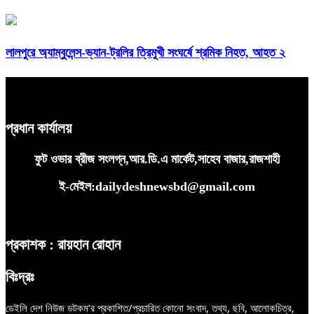
লালপুরে অ্যাম্বুলেন্স-ভ্যান-ট্রলির ত্রিমুখী সংঘর্ষে শ্রমিক নিহত, আহত ২
প্রধান কার্যালয়
ফুট ওভার ব্রীজ সংলগ্ন,আর.ডি.এ মার্কেট,সাহেব বাজার,রাজশাহী
ই-মেইল:dailydeshnewsbd@gmail.com
প্রকাশক : রায়হান রোহান
বিঃদ্রঃ
ডেইলি দেশ নিউজ ডটকম’র প্রকাশিত/প্রচারিত কোনো সংবাদ, তথ্য, ছবি, আলোকচিত্র,