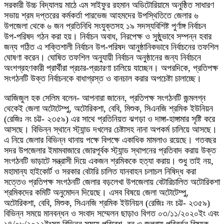
সরকারী উচ্চ বিদ্যালয় মাঠে এম সাইফুর রহমান অডিটোরিয়ামে অনুষ্ঠিত সাধারণ
সভায় শ্রম দপ্তরের কর্মকর্তা পারভেজ আহমদের উপস্থিতিতে জেলার ৬
উপজেলা থেকে ৬ জন প্রতিনিধি সংযুক্তসহ ১৯ সদস্যবিশিষ্ট পুর্ণাঙ্গ নির্বাচন
উপ-পরিষদ গঠন করা হয়। নির্বাচন অবাধ, নিরপেক্ষ ও সুষ্ঠুভাবে সম্পন্ন হবার
জন্য গঠিত এ শক্তিশালী নির্বাচন উপ-পরিষদ আনুষ্ঠানিকভাবে নির্বাচনের তফশিল
ঘোষণা করেন। ঘোষিত তফশিল অনুযায়ী নির্বাচন অনুষ্ঠানের জন্য নির্বাচনে
অংশগ্রহণকারী প্রার্থীরা প্রচার-প্রচারণা চালিয়ে যাচ্ছেন। অপরদিকে, প্রতিপক্ষ
সংগঠনটি উক্ত নির্বাচনকে বাধাগ্রস্ত ও বানচাল করার অপচেষ্টা চালাচ্ছে।
আজিজুল হক সেলিম বলেন- আপনারা জানেন, প্রতিপক্ষ সংগঠনটি জন্মলগ্ন
থেকেই জেলা অটোটেম্পু, অটোরিকশা, বেবি, মিশুক, সিএনজি শ্রমিক ইউনিয়ন
(রেজিঃ নং চট্ট- ২৩৫৯) এর সাথে প্রতিনিয়ত ঝগড়া ও দাঙ্গা-হাঙ্গামার সৃষ্টি করে
আসছে। বিভিন্ন স্থানে স্ট্যান্ড দখলের চেষ্টাসহ নানা অপকর্ম চালিয়ে আসছে।
এ নিয়ে জেলার বিভিন্ন থানায় পক্ষে বিপক্ষে একাধিক মামলাও রয়েছে। গতবছর
সদর উপজেলার ইমামবাজারে জোরপূর্বক স্ট্যান্ড স্থাপনের প্রতিবাদ করায় উক্ত
সংগঠনটি ভাড়াটে সন্ত্রাসী দিয়ে একজন শ্রমিককে হত্যা করায়। শুধু তাই নয়,
মহামান্য হাইকোর্ট ও সরকার বেটারি চালিত যানবাহন চলাচল নিষিদ্ধ করা
সত্তেও প্রতিপক্ষ সংগঠনটি জেলার বড়লেখা উপজেলায় বেটারিচালিত অটোরিকশা
শ্রমিকদের কমিটি অনুমোদন দিয়েছে। এসব বিষয়ে জেলা অটোটেম্পু,
অটোরিকশা, বেবি, মিশুক, সিএনজি শ্রমিক ইউনিয়ন (রেজিঃ নং চট্ট- ২৩৫৯)
বিভিন্ন সময়ে মানবন্ধন ও সংবাদ সম্মেলন ছাড়াও বিগত ০৩/১১/২০২০ইং এবং