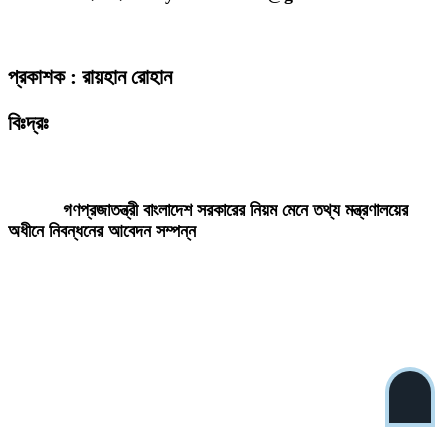
প্রকাশক : রায়হান রোহান
বিঃদ্রঃ
ডেইলি দেশ নিউজ ডটকম’র প্রকাশিত/প্রচারিত কোনো সংবাদ, তথ্য, ছবি, আলোকচিত্র,
রেখাচিত্র, ভিডিওচিত্র, অডিও কনটেন্ট কপিরাইট আইনে পূর্বানুমতি ছাড়া ব্যবহার করা যাবে
না।
গণপ্রজাতন্ত্রী বাংলাদেশ সরকারের নিয়ম মেনে তথ্য মন্ত্রণালয়ের
অধীনে নিবন্ধনের আবেদন সম্পন্ন