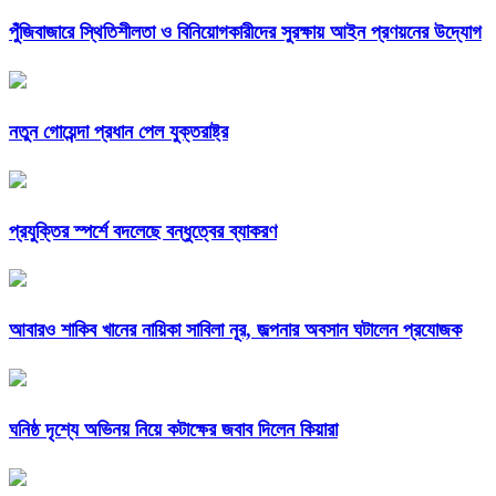
পুঁজিবাজারে স্থিতিশীলতা ও বিনিয়োগকারীদের সুরক্ষায় আইন প্রণয়নের উদ্যোগ
নতুন গোয়েন্দা প্রধান পেল যুক্তরাষ্ট্র
প্রযুক্তির স্পর্শে বদলেছে বন্ধুত্বের ব্যাকরণ
আবারও শাকিব খানের নায়িকা সাবিলা নূর, জল্পনার অবসান ঘটালেন প্রযোজক
ঘনিষ্ঠ দৃশ্যে অভিনয় নিয়ে কটাক্ষের জবাব দিলেন কিয়ারা