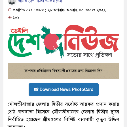
দৈনিক দেশ নিউজ ডটকম ডেস্ক
প্রকাশিত সময় : ০৯:৩১:২৮ অপরাহ্ন, শুক্রবার, ৩০ ডিসেম্বর ২০২২
১৮১
📸 Download News PhotoCard
মৌলভীবাজার জেলায় দ্বিতীয় সর্বোচ্চ আয়কর প্রদান করায়
শ্রেষ্ঠ করদাতা হিসেবে মৌলভীবাজার জেলায় দ্বিতীয় স্থানে
নির্বাচিত হয়েছেন শ্রীমঙ্গলের বিশিষ্ট ব্যবসায়ী কুতুব উদ্দিন
আহমেদ।