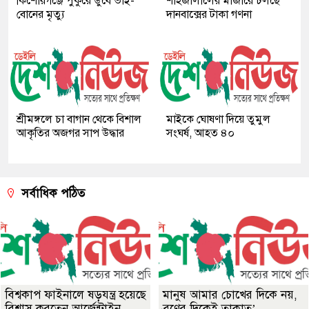
কিশোরগঞ্জে পুকুরে ডুবে ভাই-
শাহজালালের মাজারে চলছে
বোনের মৃত্যু
দানবাক্সের টাকা গণনা
শ্রীমঙ্গলে চা বাগান থেকে বিশাল
মাইকে ঘোষণা দিয়ে তুমুল
আকৃতির অজগর সাপ উদ্ধার
সংঘর্ষ, আহত ৪০
সর্বাধিক পঠিত
বিশ্বকাপ ফাইনালে ষড়যন্ত্র হয়েছে
মানুষ আমার চোখের দিকে নয়,
বিশ্বাস করতেন আর্জেন্টাইন
ব্রণের দিকেই তাকাত’