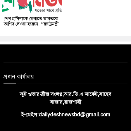
শেখ হাসিনাকে ফেরাতে ভারতকে
তাগিদ দেওয়া হয়েছে: পররাষ্ট্রমন্ত্রী
প্রধান কার্যালয়
ফুট ওভার ব্রীজ সংলগ্ন,আর.ডি.এ মার্কেট,সাহেব
বাজার,রাজশাহী
ই-মেইল:dailydeshnewsbd@gmail.com