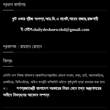
প্রধান কার্যালয়
ফুট ওভার ব্রীজ সংলগ্ন,আর.ডি.এ মার্কেট,সাহেব বাজার,রাজশাহী
ই-মেইল:dailydeshnewsbd@gmail.com
প্রকাশক : রায়হান রোহান
বিঃদ্রঃ
ডেইলি দেশ নিউজ ডটকম’র প্রকাশিত/প্রচারিত কোনো সংবাদ, তথ্য, ছবি, আলোকচিত্র,
রেখাচিত্র, ভিডিওচিত্র, অডিও কনটেন্ট কপিরাইট আইনে পূর্বানুমতি ছাড়া ব্যবহার করা যাবে
না।
গণপ্রজাতন্ত্রী বাংলাদেশ সরকারের নিয়ম মেনে তথ্য মন্ত্রণালয়ের
অধীনে নিবন্ধনের আবেদন সম্পন্ন