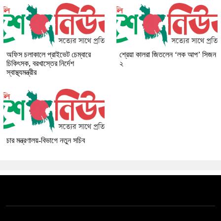
অফিস চলাকালে প্রাইভেট চেম্বারে
শ্রেয়া কালরা জিতলেন ‘লক আপ’ সিজন
চিকিৎসক, বরখাস্তের নির্দেশ
২
স্বাস্থ্যমন্ত্রীর
চার মন্ত্রণালয়-বিভাগে নতুন সচিব