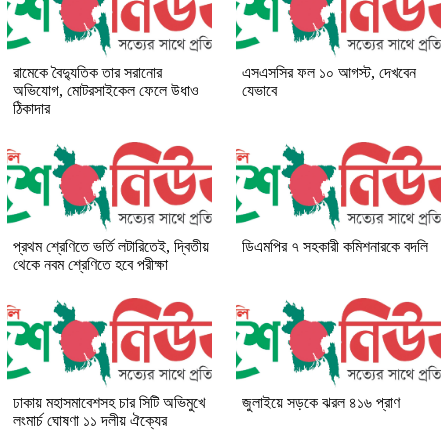
রামেকে বৈদ্যুতিক তার সরানোর
এসএসসির ফল ১০ আগস্ট, দেখবেন
অভিযোগ, মোটরসাইকেল ফেলে উধাও
যেভাবে
ঠিকাদার
প্রথম শ্রেণিতে ভর্তি লটারিতেই, দ্বিতীয়
ডিএমপির ৭ সহকারী কমিশনারকে বদলি
থেকে নবম শ্রেণিতে হবে পরীক্ষা
ঢাকায় মহাসমাবেশসহ চার সিটি অভিমুখে
জুলাইয়ে সড়কে ঝরল ৪১৬ প্রাণ
লংমার্চ ঘোষণা ১১ দলীয় ঐক্যের