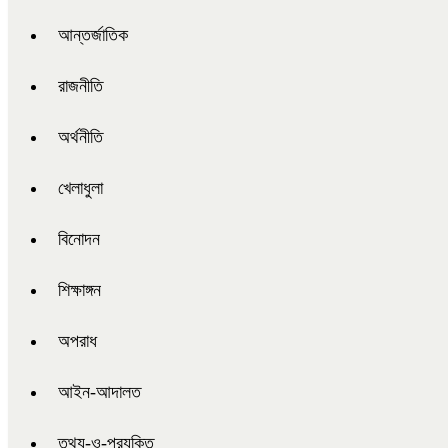
আন্তর্জাতিক
রাজনীতি
অর্থনীতি
খেলাধুলা
বিনোদন
শিক্ষাঙ্গন
অপরাধ
আইন-আদালত
তথ্য-ও-প্রযুক্তি