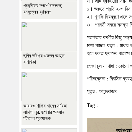
না। এটি ব্যবহারের নিয়ম হ
প্রযুক্তির স্পর্শে বদলেছে
১। শুরুতে প্রতি ২-৩ দিন
বন্ধুত্বের ব্যাকরণ
২। খুশকি নিয়ন্ত্রণে এলে 
৩। পরবর্তী সময়ে সমস্যা নি
সতর্কতায় করণীয় কিছু অভ্য
মাথা ঘামলে যত্ন : মাথার 
হলে দ্রুত ফ্যানের বাতাসে
ছবির শুটিংয়ে গুরুতর আহত
রাশমিকা
ভেজা চুল না বাঁধা : কোনো 
পরিচ্ছন্নতা : নিয়মিত ব্যব
সূত্র : আনন্দবাজার
Tag :
আবারও শাকিব খানের নায়িকা
সাবিলা নূর, জল্পনার অবসান
ঘটালেন প্রযোজক