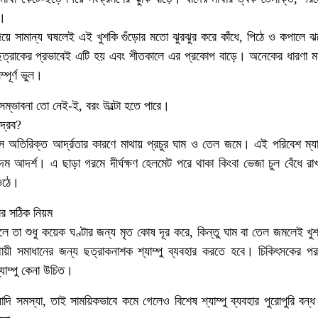
য়।
 দিয়ে সামান্য ঘষলেই এই খুশকি গুঁড়োর মতো ঝুরঝুর করে কাঁধে, পিঠে ও কপালে
য়া ছত্রাকের প্রভাবেই এটি হয় এবং শীতকালে এর প্রকোপ বাড়ে। অনেকের ধারণা 
্পূর্ণ ভুল।
সম্ভাবনা তো নেই-ই, বরং উল্টো হতে পারে।
দ্রব?
ে অতিরিক্ত আর্দ্রতার কারণে মাথায় প্রচুর ঘাম ও তেল জমে। এই পরিবেশ ম্যাল
কদম আদর্শ। এ ছাড়া গরমে দীর্ঘক্ষণ হেলমেট পরে থাকা কিংবা ভেজা চুল বেঁধে 
 ওঠে।
রের সঠিক নিয়ম
 ধুলে তা শুধু কয়েক ঘণ্টার জন্য মৃত কোষ দূর করে, কিন্তু ঘাম বা তেল জমলেই খ
ী সমাধানের জন্য ছত্রাকনাশক শ্যাম্পু ব্যবহার করতে হবে। চিকিৎসকের পরাম
যাম্পু কেনা উচিত।
য়াদি সমস্যা, তাই সাময়িকভাবে কমে গেলেও বিশেষ শ্যাম্পু ব্যবহার পুরোপুরি বন্ধ