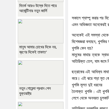
বিতর্ক আরও উস্কে দিতে পারে
আর্জেন্টিনার নতুন জার্সি
সকালে শ্যাম্পু করার পর ব
এমন অভিজ্ঞতা অনেকেরই রয়ে
অনেকেই এই সমস্যা থেকে মু
বিশেষজ্ঞরা বলছেন, খুশক
মানুষ আমার চোখের দিকে নয়,
খুশকি কেন হয়?
ব্রণের দিকেই তাকাত’
মানুষের মাথার ত্বকে স্বা
অতিরিক্ত তেল, ঘাম জমে ক
ছত্রাকের এই আধিক্য মাথার
করে। এই ঝরে পড়া মৃত ক
খুশকি মূলত দুই ধরনের
নতুন গোয়েন্দা প্রধান পেল
তৈলাক্ত খুশকি : এই খুশ
যুক্তরাষ্ট্র
লেগে থেকে অনবরত চুলকানি
অতিরিক্ত চুলকানির কারণে 