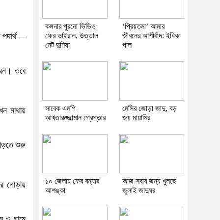
কঙ্গনার পুরনো ভিডিও
‘প্রিয়তমা’ আমার
ফের ভাইরাল, উত্তাল
জীবনের আশীর্বাদ: ইধিকা
ো পদার্থ—
নেট দুনিয়া
পাল
করেন। তবে
সাবেক এমপি
মেসির জোড়া জাদু, বড়
যখন মাথায়
আখতারুজ্জামান গ্রেপ্তার
জয় মায়ামির
।
পড়তে শুরু
১০ জেলায় ফের বন্যার
আজ সবার জন্য খুলছে
ের গোড়ায়
আশঙ্কা
জুলাই জাদুঘর
মে ও ঘামে