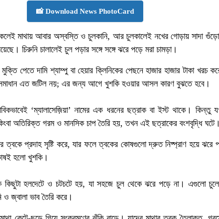
📸 Download News PhotoCard
িকেলেই মাথায় আবার অস্বস্তি ও চুলকানি, আর চুলকালেই নখের গোড়ায় সাদা গুঁড়
ছে। চিরুনি চালালেই চুল পড়ার সঙ্গে সঙ্গে ঝরে পড়ে মরা চামড়া।
ক্তি পেতে দামি শ্যাম্পু বা হেয়ার ক্লিনিকের পেছনে হাজার হাজার টাকা খরচ 
ির সমাধান এত জটিল নয়; এর জন্য আগে খুশকি হওয়ার আসল কারণ বুঝতে হবে।
ভাবিকভাবেই ‘ম্যালাসেজ়িয়া’ নামের এক ধরনের ছত্রাক বা ইস্ট থাকে। কিন্তু 
িংবা অতিরিক্ত গরম ও মানসিক চাপ তৈরি হয়, তখন এই ছত্রাকের বংশবৃদ্ধি ঘটে
 ত্বকে প্রদাহ সৃষ্টি করে, যার ফলে ত্বকের কোষগুলো দ্রুত নিষ্প্রাণ হয়ে ঝরে 
োষই হলো খুশকি।
কি কিছুটা হলদেটে ও চটচটে হয়, যা সহজে চুল থেকে ঝরে পড়ে না। এগুলো চুল
 ও জ্বালা ভাব তৈরি করে।
মাথা কেটে-ছড়ে গিয়ে সংক্রমণের ঝুঁকি বাড়ে। যাদের মাথার ত্বক তৈলাক্ত, গর