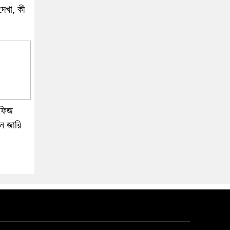
দেখা, কী
াফিজ
পন জারি