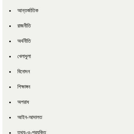
আন্তর্জাতিক
রাজনীতি
অর্থনীতি
খেলাধুলা
বিনোদন
শিক্ষাঙ্গন
অপরাধ
আইন-আদালত
তথ্য-ও-প্রযুক্তি