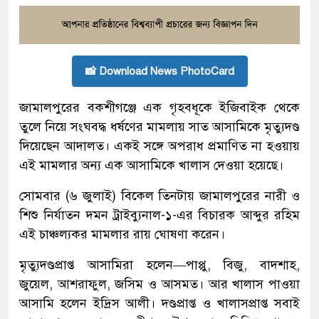
📸 Download News PhotoCard
জামালপুরের বকশীগঞ্জে এক গৃহবধূকে ইজিবাইক থেকে
তুলে নিয়ে সংঘবদ্ধ ধর্ষণের মামলায় সাত আসামিকে মৃত্যুদণ্ড
দিয়েছেন আদালত। একই সঙ্গে অপরাধ প্রমাণিত না হওয়ায়
এই মামলার অন্য এক আসামিকে খালাস দেওয়া হয়েছে।
সোমবার (৬ জুলাই) বিকেল তিনটায় জামালপুরের নারী ও
শিশু নির্যাতন দমন ট্রাইব্যুনাল-১-এর বিচারক আব্দুর রহিম
এই চাঞ্চল্যকর মামলার রায় ঘোষণা করেন।
মৃত্যুদণ্ডপ্রাপ্ত আসামিরা হলেন—পাপ্পু, বিজু, বাদশাহ,
জুয়েল, আশরাফুল, জসিম ও আসমত। আর খালাস পাওয়া
আসামি হলেন ইদ্রিস আলী। দণ্ডপ্রাপ্ত ও খালাসপ্রাপ্ত সবাই