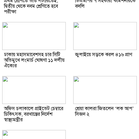
প্রথম শ্রেণিতে ভর্তি লটারিতেই,
ডিএমপির ৭ সহকারী কমিশনারকে
দ্বিতীয় থেকে নবম শ্রেণিতে হবে
বদলি
পরীক্ষা
ঢাকায় মহাসমাবেশসহ চার সিটি
জুলাইয়ে সড়কে ঝরল ৪১৬ প্রাণ
অভিমুখে লংমার্চ ঘোষণা ১১ দলীয়
ঐক্যের
অফিস চলাকালে প্রাইভেট চেম্বারে
শ্রেয়া কালরা জিতলেন ‘লক আপ’
চিকিৎসক, বরখাস্তের নির্দেশ
সিজন ২
স্বাস্থ্যমন্ত্রীর