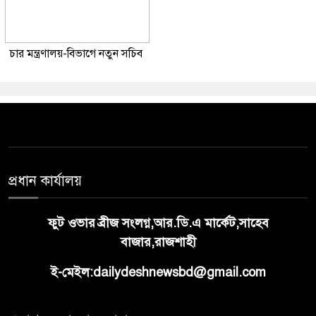
চার মন্ত্রণালয়-বিভাগে নতুন সচিব
প্রধান কার্যালয়
ফুট ওভার ব্রীজ সংলগ্ন,আর.ডি.এ মার্কেট,সাহেব
বাজার,রাজশাহী
ই-মেইল:dailydeshnewsbd@gmail.com