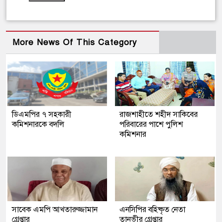
More News Of This Category
ডিএমপির ৭ সহকারী
রাজশাহীতে শহীদ সাকিবের
কমিশনারকে বদলি
পরিবারের পাশে পুলিশ
কমিশনার
সাবেক এমপি আখতারুজ্জামান
এনসিপির বহিষ্কৃত নেতা
গ্রেপ্তার
তানভীর গ্রেপ্তার