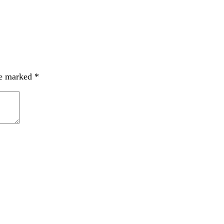
re marked
*