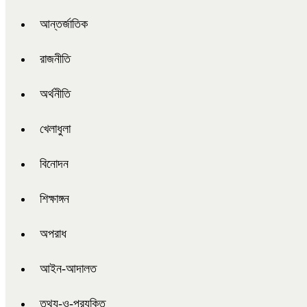
আন্তর্জাতিক
রাজনীতি
অর্থনীতি
খেলাধুলা
বিনোদন
শিক্ষাঙ্গন
অপরাধ
আইন-আদালত
তথ্য-ও-প্রযুক্তি