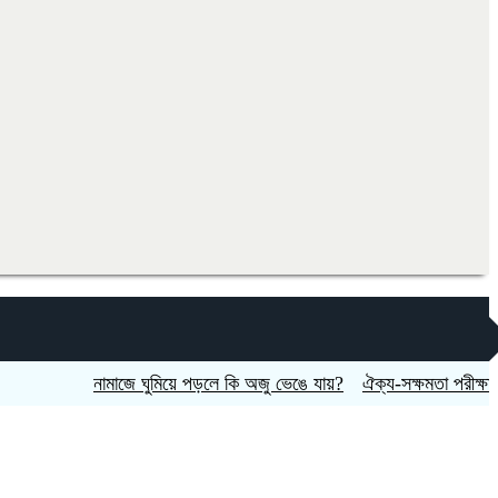
নামাজে ঘুমিয়ে পড়লে কি অজু ভেঙে যায়?
ঐক্য-সক্ষমতা পরীক্ষার্থে ন্যা