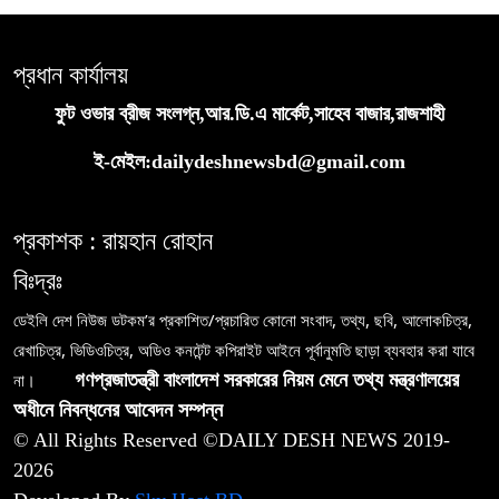
প্রধান কার্যালয়
ফুট ওভার ব্রীজ সংলগ্ন,আর.ডি.এ মার্কেট,সাহেব বাজার,রাজশাহী
ই-মেইল:dailydeshnewsbd@gmail.com
প্রকাশক : রায়হান রোহান
বিঃদ্রঃ
ডেইলি দেশ নিউজ ডটকম’র প্রকাশিত/প্রচারিত কোনো সংবাদ, তথ্য, ছবি, আলোকচিত্র,
রেখাচিত্র, ভিডিওচিত্র, অডিও কনটেন্ট কপিরাইট আইনে পূর্বানুমতি ছাড়া ব্যবহার করা যাবে
না।
গণপ্রজাতন্ত্রী বাংলাদেশ সরকারের নিয়ম মেনে তথ্য মন্ত্রণালয়ের
অধীনে নিবন্ধনের আবেদন সম্পন্ন
© All Rights Reserved ©DAILY DESH NEWS 2019-
2026