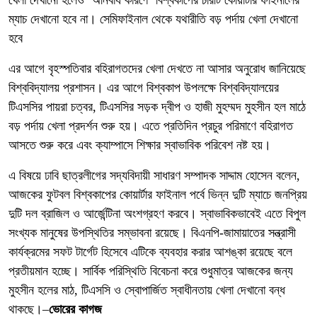
খেলা দেখানো হলেও ‘অনিবার্য কারণে’ বিশ্বকাপের চারটি কোয়ার্টার ফাইনালের
ম্যাচ দেখানো হবে না। সেমিফাইনাল থেকে যথারীতি বড় পর্দায় খেলা দেখানো
হবে
এর আগে বৃহস্পতিবার বহিরাগতদের খেলা দেখতে না আসার অনুরোধ জানিয়েছে
বিশ্ববিদ্যালয় প্রশাসন। এর আগে বিশ্বকাপ উপলক্ষে বিশ্ববিদ্যালয়ের
টিএসসির পায়রা চত্বর, টিএসসির সড়ক দ্বীপ ও হাজী মুহম্মদ মুহসীন হল মাঠে
বড় পর্দায় খেলা প্রদর্শন শুরু হয়। এতে প্রতিদিন প্রচুর পরিমাণে বহিরাগত
আসতে শুরু করে এবং ক্যাম্পাসে শিক্ষার স্বাভাবিক পরিবেশ নষ্ট হয়।
এ বিষয়ে ঢাবি ছাত্রলীগের সদ্যবিদায়ী সাধারণ সম্পাদক সাদ্দাম হোসেন বলেন,
আজকের ফুটবল বিশ্বকাপের কোয়ার্টার ফাইনাল পর্বে ভিন্ন দুটি ম্যাচে জনপ্রিয়
দুটি দল ব্রাজিল ও আর্জেন্টিনা অংশগ্রহণ করবে। স্বাভাবিকভাবেই এতে বিপুল
সংখ্যক মানুষের উপস্থিতির সম্ভাবনা রয়েছে। বিএনপি-জামায়াতের সন্ত্রাসী
কার্যক্রমের সফট টার্গেট হিসেবে এটিকে ব্যবহার করার আশঙ্কা রয়েছে বলে
প্রতীয়মান হচ্ছে। সার্বিক পরিস্থিতি বিবেচনা করে শুধুমাত্র আজকের জন্য
মুহসীন হলের মাঠ, টিএসসি ও স্বোপার্জিত স্বাধীনতায় খেলা দেখানো বন্ধ
থাকছে।–
ভোরের কাগজ