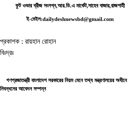
ফুট ওভার ব্রীজ সংলগ্ন,আর.ডি.এ মার্কেট,সাহেব বাজার,রাজশাহী
ই-মেইল:dailydeshnewsbd@gmail.com
প্রকাশক : রায়হান রোহান
বিঃদ্রঃ
ডেইলি দেশ নিউজ ডটকম’র প্রকাশিত/প্রচারিত কোনো সংবাদ, তথ্য, ছবি, আলোকচিত্র,
রেখাচিত্র, ভিডিওচিত্র, অডিও কনটেন্ট কপিরাইট আইনে পূর্বানুমতি ছাড়া ব্যবহার করা যাবে না।
গণপ্রজাতন্ত্রী বাংলাদেশ সরকারের নিয়ম মেনে তথ্য মন্ত্রণালয়ের অধীনে
নিবন্ধনের আবেদন সম্পন্ন