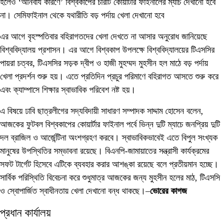
হলেও ‘অনিবার্য কারণে’ বিশ্বকাপের চারটি কোয়ার্টার ফাইনালের ম্যাচ দেখানো হবে
না। সেমিফাইনাল থেকে যথারীতি বড় পর্দায় খেলা দেখানো হবে
এর আগে বৃহস্পতিবার বহিরাগতদের খেলা দেখতে না আসার অনুরোধ জানিয়েছে
বিশ্ববিদ্যালয় প্রশাসন। এর আগে বিশ্বকাপ উপলক্ষে বিশ্ববিদ্যালয়ের টিএসসির
পায়রা চত্বর, টিএসসির সড়ক দ্বীপ ও হাজী মুহম্মদ মুহসীন হল মাঠে বড় পর্দায়
খেলা প্রদর্শন শুরু হয়। এতে প্রতিদিন প্রচুর পরিমাণে বহিরাগত আসতে শুরু করে
এবং ক্যাম্পাসে শিক্ষার স্বাভাবিক পরিবেশ নষ্ট হয়।
এ বিষয়ে ঢাবি ছাত্রলীগের সদ্যবিদায়ী সাধারণ সম্পাদক সাদ্দাম হোসেন বলেন,
আজকের ফুটবল বিশ্বকাপের কোয়ার্টার ফাইনাল পর্বে ভিন্ন দুটি ম্যাচে জনপ্রিয় দুটি
দল ব্রাজিল ও আর্জেন্টিনা অংশগ্রহণ করবে। স্বাভাবিকভাবেই এতে বিপুল সংখ্যক
মানুষের উপস্থিতির সম্ভাবনা রয়েছে। বিএনপি-জামায়াতের সন্ত্রাসী কার্যক্রমের
সফট টার্গেট হিসেবে এটিকে ব্যবহার করার আশঙ্কা রয়েছে বলে প্রতীয়মান হচ্ছে।
সার্বিক পরিস্থিতি বিবেচনা করে শুধুমাত্র আজকের জন্য মুহসীন হলের মাঠ, টিএসসি
ও স্বোপার্জিত স্বাধীনতায় খেলা দেখানো বন্ধ থাকছে।–
ভোরের কাগজ
প্রধান কার্যালয়