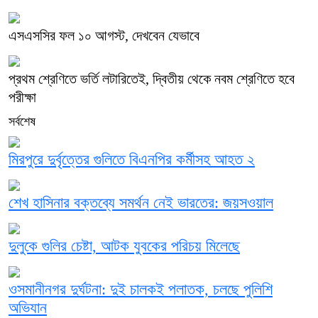
এসএসসির ফল ১০ আগস্ট, দেখবেন যেভাবে
প্রথম শ্রেণিতে ভর্তি লটারিতেই, দ্বিতীয় থেকে নবম শ্রেণিতে হবে
পরীক্ষা
সর্বশেষ
মিরপুরে দুর্বৃত্তের গুলিতে বিএনপির কর্মীসহ আহত ২
শেখ হাসিনার বক্তব্যে সমর্থন নেই ভারতের: জয়সওয়াল
দুলুকে গুলির চেষ্টা, আটক যুবকের পরিচয় মিলেছে
ওসমানীনগর দুর্ঘটনা: দুই চালকই পলাতক, চলছে পুলিশি
অভিযান