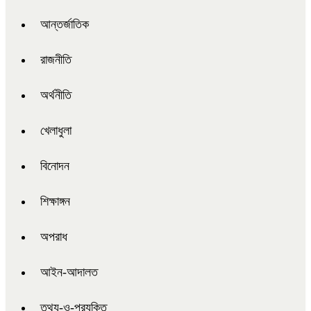
আন্তর্জাতিক
রাজনীতি
অর্থনীতি
খেলাধুলা
বিনোদন
শিক্ষাঙ্গন
অপরাধ
আইন-আদালত
তথ্য-ও-প্রযুক্তি