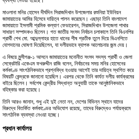
ব্যবস্থা নেওয়া হয়েছে।
মাওলানা মনির হোসেন দীর্ঘদিন সিরাজদিখান উপজেলার রশুনিয়া ইউনিয়ন
জামায়াতের আমির হিসেবে দায়িত্ব পালন করেছেন। এছাড়া তিনি বাংলাদেশ
জামায়াতে ইসলামী শ্রমিক কল্যাণ ফেডারেশন, সিরাজদিখান উপজেলা শাখার
সাধারণ সম্পাদকও ছিলেন। গত জাতীয় সংসদ নির্বাচন চলাকালে তিনি বিএনপির
প্রার্থী শেখ মো. আব্দুল্লাহর হাতে ধানের শীষ প্রতীক তুলে দিয়ে বিএনপিতে
যোগদানের ঘোষণা দিয়েছিলেন, যা দলীয়ভাবে ব্যাপক আলোচনার জন্ম দেয়।
এ বিষয়ে মুন্সীগঞ্জ-১ আসনে জামায়াতের মনোনীত সংসদ সদস্য প্রার্থী ও জেলা
সেক্রেটারি একেএম ফখরুদ্দীন রাজি বলেন, নির্বাচনের সময় মনির হোসেনের
কর্মকাণ্ড সাংগঠনিকভাবে প্রশ্নবিদ্ধ হওয়ায় আগেই তার দায়িত্ব স্থগিত করে
বিষয়টি কেন্দ্রকে জানানো হয়েছিল। এরপর থেকে তিনি কার্যত দলীয় কার্যক্রমের
বাইরে ছিলেন। সর্বশেষ কেন্দ্রীয় সিদ্ধান্ত অনুযায়ী তাকে আনুষ্ঠানিকভাবে
বহিষ্কার করা হয়েছে।
তিনি আরও জানান, শুধু এই দুই নেতা নন, দেশের বিভিন্ন স্থানে যাদের
বিরুদ্ধে বিতর্কিত কর্মকাণ্ডের অভিযোগ রয়েছে, তাদের বিরুদ্ধেও পর্যায়ক্রমে
সাংগঠনিক ব্যবস্থা নেওয়া হচ্ছে।
প্রধান কার্যালয়