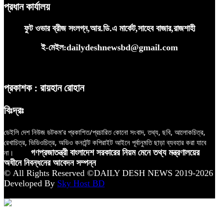
প্রধান কার্যালয়
ফুট ওভার ব্রীজ সংলগ্ন,আর.ডি.এ মার্কেট,সাহেব বাজার,রাজশাহী
ই-মেইল:dailydeshnewsbd@gmail.com
প্রকাশক : রায়হান রোহান
বিঃদ্রঃ
ডেইলি দেশ নিউজ ডটকম’র প্রকাশিত/প্রচারিত কোনো সংবাদ, তথ্য, ছবি, আলোকচিত্র,
রেখাচিত্র, ভিডিওচিত্র, অডিও কনটেন্ট কপিরাইট আইনে পূর্বানুমতি ছাড়া ব্যবহার করা যাবে
না।
গণপ্রজাতন্ত্রী বাংলাদেশ সরকারের নিয়ম মেনে তথ্য মন্ত্রণালয়ের
অধীনে নিবন্ধনের আবেদন সম্পন্ন
© All Rights Reserved ©DAILY DESH NEWS 2019-2026
Developed By
Sky Host BD