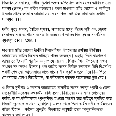
বিজ্ঞপ্তিতে বলা হয়, দলীয় শৃঙ্খলা ভঙ্গের অভিযোগে জামায়াতের আমির তাদের
সদস্য (রুকন) পদ বাতিল করেছেন। ফলে মাওলানা মনির হোসেন ও আমিনুল
ইসলাম নাসির বর্তমানে জামায়াতের কোনো পদে নেই এবং তারা আর দলটির
সদস্যও নন।
দলীয় সূত্র জানায়, নৈতিক স্খলন, সংগঠনের মধ্যে বিভেদ সৃষ্টি এবং জ্যেষ্ঠ
নেতাদের সঙ্গে অশোভন আচরণের অভিযোগে তাদের বিরুদ্ধে এ সাংগঠনিক
ব্যবস্থা নেওয়া হয়েছে।
মাওলানা মনির হোসেন দীর্ঘদিন সিরাজদিখান উপজেলার রশুনিয়া ইউনিয়ন
জামায়াতের আমির হিসেবে দায়িত্ব পালন করেছেন। এছাড়া তিনি বাংলাদেশ
জামায়াতে ইসলামী শ্রমিক কল্যাণ ফেডারেশন, সিরাজদিখান উপজেলা শাখার
সাধারণ সম্পাদকও ছিলেন। গত জাতীয় সংসদ নির্বাচন চলাকালে তিনি বিএনপির
প্রার্থী শেখ মো. আব্দুল্লাহর হাতে ধানের শীষ প্রতীক তুলে দিয়ে বিএনপিতে
যোগদানের ঘোষণা দিয়েছিলেন, যা দলীয়ভাবে ব্যাপক আলোচনার জন্ম দেয়।
এ বিষয়ে মুন্সীগঞ্জ-১ আসনে জামায়াতের মনোনীত সংসদ সদস্য প্রার্থী ও জেলা
সেক্রেটারি একেএম ফখরুদ্দীন রাজি বলেন, নির্বাচনের সময় মনির হোসেনের
কর্মকাণ্ড সাংগঠনিকভাবে প্রশ্নবিদ্ধ হওয়ায় আগেই তার দায়িত্ব স্থগিত করে
বিষয়টি কেন্দ্রকে জানানো হয়েছিল। এরপর থেকে তিনি কার্যত দলীয় কার্যক্রমের
বাইরে ছিলেন। সর্বশেষ কেন্দ্রীয় সিদ্ধান্ত অনুযায়ী তাকে আনুষ্ঠানিকভাবে
বহিষ্কার করা হয়েছে।