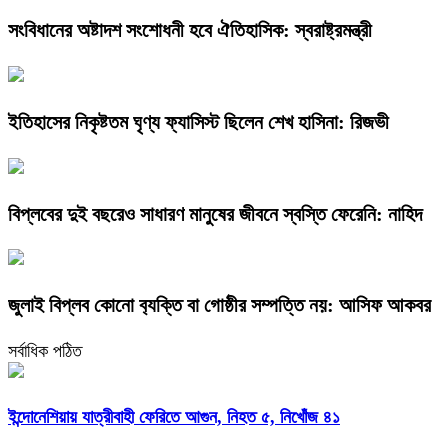
সংবিধানের অষ্টাদশ সংশোধনী হবে ঐতিহাসিক: স্বরাষ্ট্রমন্ত্রী
ইতিহাসের নিকৃষ্টতম ঘৃণ্য ফ্যাসিস্ট ছিলেন শেখ হাসিনা: রিজভী
বিপ্লবের দুই বছরেও সাধারণ মানুষের জীবনে স্বস্তি ফেরেনি: নাহিদ
জুলাই বিপ্লব কোনো ব‍্যক্তি বা গোষ্ঠীর সম্পত্তি নয়: আসিফ আকবর
সর্বাধিক পঠিত
ইন্দোনেশিয়ায় যাত্রীবাহী ফেরিতে আগুন, নিহত ৫, নিখোঁজ ৪১