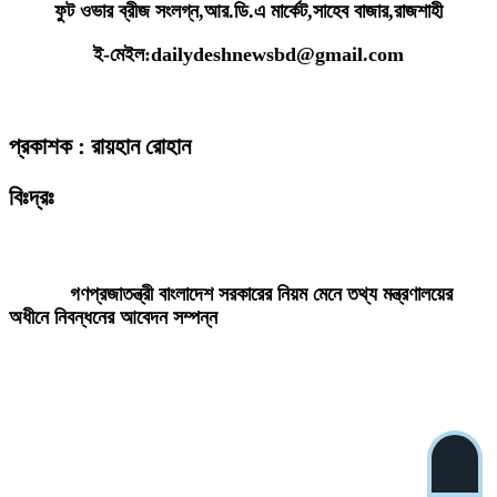
ফুট ওভার ব্রীজ সংলগ্ন,আর.ডি.এ মার্কেট,সাহেব বাজার,রাজশাহী
ই-মেইল:dailydeshnewsbd@gmail.com
প্রকাশক : রায়হান রোহান
বিঃদ্রঃ
ডেইলি দেশ নিউজ ডটকম’র প্রকাশিত/প্রচারিত কোনো সংবাদ, তথ্য, ছবি, আলোকচিত্র,
রেখাচিত্র, ভিডিওচিত্র, অডিও কনটেন্ট কপিরাইট আইনে পূর্বানুমতি ছাড়া ব্যবহার করা যাবে
না।
গণপ্রজাতন্ত্রী বাংলাদেশ সরকারের নিয়ম মেনে তথ্য মন্ত্রণালয়ের
অধীনে নিবন্ধনের আবেদন সম্পন্ন